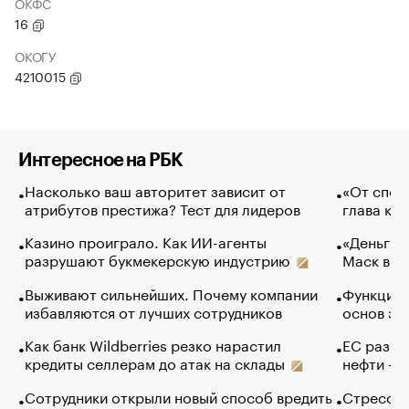
ОКФС
16
ОКОГУ
4210015
Интересное на РБК
Насколько ваш авторитет зависит от
«От спор
атрибутов престижа? Тест для лидеров
глава ко
Казино проиграло. Как ИИ-агенты
«Деньги б
разрушают букмекерскую индустрию
Маск в и
Выживают сильнейших. Почему компании
Функции 
избавляются от лучших сотрудников
основ эф
Как банк Wildberries резко нарастил
ЕС разре
кредиты селлерам до атак на склады
нефти — 
Сотрудники открыли новый способ вредить
Стресс о