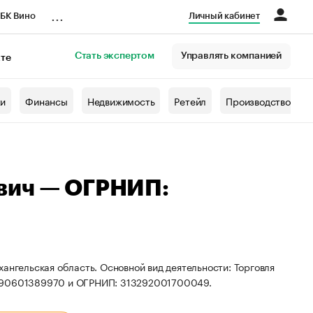
...
БК Вино
Личный кабинет
Стать экспертом
Управлять компанией
кте
азета
жи
Финансы
Недвижимость
Ретейл
Производство
вич — ОГРНИП:
ангельская область. Основной вид деятельности: Торговля
 290601389970 и ОГРНИП: 313292001700049.