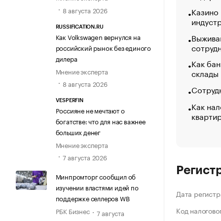
8 августа 2026
Казино
индуст
RUSSIFICATION.RU
Выжива
Как Volkswagen вернулся на
сотруд
российский рынок без единого
дилера
Как бан
Мнение эксперта
склады
8 августа 2026
Сотрудн
VESPERFIN
Как нал
Россияне не мечтают о
кварти
богатстве: что для нас важнее
больших денег
Мнение эксперта
7 августа 2026
Регист
Минпромторг сообщил об
изучении властями идей по
Дата регистр
поддержке селлеров WB
Код налогово
РБК Бизнес
7 августа