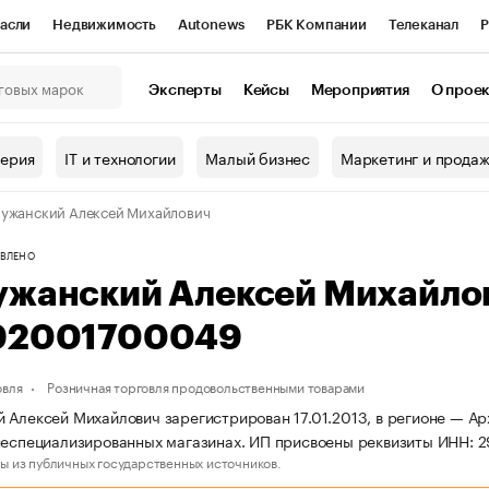
асли
Недвижимость
Autonews
РБК Компании
Телеканал
Р
К Курсы
РБК Life
Тренды
Визионеры
Национальные проекты
Эксперты
Кейсы
Мероприятия
О прое
онный клуб
Исследования
Кредитные рейтинги
Франшизы
Г
терия
IT и технологии
Малый бизнес
Маркетинг и прода
Проверка контрагентов
Политика
Экономика
Бизнес
ужанский Алексей Михайлович
ы
ВЛЕНО
ужанский Алексей Михайло
92001700049
овля
Розничная торговля продовольственными товарами
 Алексей Михайлович зарегистрирован 17.01.2013, в регионе — Арх
 неспециализированных магазинах. ИП присвоены реквизиты ИНН:
ы из публичных государственных источников.