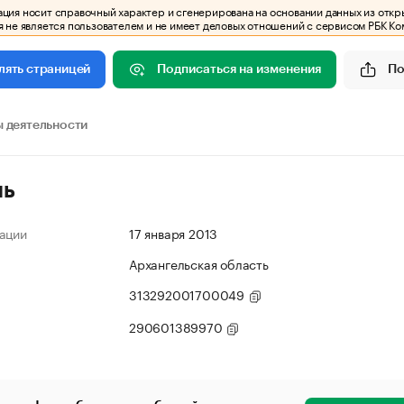
ия носит справочный характер и сгенерирована на основании данных из откр
 не является пользователем и не имеет деловых отношений с сервисом РБК Ко
Подписаться на изменения
По
лять страницей
 деятельности
ль
ации
17 января 2013
Архангельская область
313292001700049
290601389970