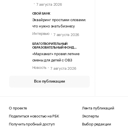
7 августа 2026
СВОЙ БАНК
Эквайринг простыми словами:
что нужно знать бизнесу
Интервью
7 августа 2026
БЛАГОТВОРИТЕЛЬНЫЙ
ОБРАЗОВАТЕЛЬНЫЙ ФОНД
«МАРХАМАТ»
«Мархамат» провел летние
смены для детей с ОВЗ
Новость
7 августа 2026
Все публикации
О проекте
Лента публикаций
Поделиться новостью на РБК
Эксперты
Получить пробный доступ
Выбор редакции