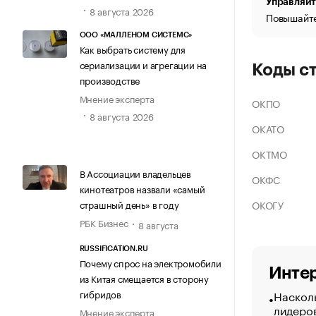
Управляйт
8 августа 2026
Повышайте
ООО «МАЛЛЕНОМ СИСТЕМС»
Как выбрать систему для
сериализации и агрегации на
Коды с
производстве
Мнение эксперта
ОКПО
8 августа 2026
ОКАТО
ОКТМО
В Ассоциации владельцев
ОКФС
кинотеатров назвали «самый
ОКОГУ
страшный день» в году
РБК Бизнес
8 августа
RUSSIFICATION.RU
Почему спрос на электромобили
Интер
из Китая смещается в сторону
Насколь
гибридов
лидеро
Мнение эксперта