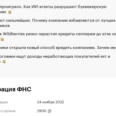
 проиграло. Как ИИ-агенты разрушают букмекерскую
рию
ют сильнейших. Почему компании избавляются от лучших
ников
к Wildberries резко нарастил кредиты селлерам до атак н
ики открыли новый способ вредить компаниям. Зачем им
оговики ищут доходы неработающих покупателей яхт и
р
рация ФНС
ации
24 ноября 2022
го органа
2900