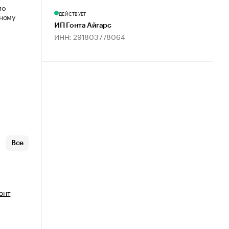
по
ДЕЙСТВУЕТ
мному
ИП Гонта Айгарс
ИНН: 291803778064
Все
онт