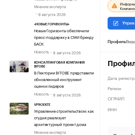
Информац
Мнение эксперта
Компания
8 августа 2026
Управ
«НОВЫЕ ГОРИЗОНТЫ»
Новые Горизонты обеспечили
пресс-поддержку в СМИ бренду
Профиль
Виды
БАСК
Новость
8 августа 2026
Профи
КОНСАЛТИНГОВАЯ КОМПАНИЯ
BITOBE
В Лектории BITOBE представили
Дата регистр
обновленный инструмент
оценки лидеров
Регион
Новость
8 августа 2026
ОГРНИП
VPROEKTE
ИНН
Управление строительством: как
студия реализует
архитектурный проект дома
Мнение эксперта