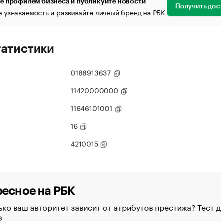
е профилем бизнеса и публикуйте новости
Получить дос
 узнаваемость и развивайте личный бренд на РБК
татистики
0188913637
11420000000
11646101001
16
4210015
есное на РБК
ко ваш авторитет зависит от атрибутов престижа? Тест д
в