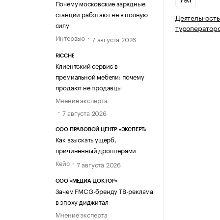
79.1
Почему московские зарядные
станции работают не в полную
Деятельность
силу
туроператор
Интервью
7 августа 2026
RICCHE
Клиентский сервис в
премиальной мебели: почему
продают не продавцы
Мнение эксперта
7 августа 2026
ООО ПРАВОВОЙ ЦЕНТР «ЭКСПЕРТ»
Как взыскать ущерб,
причиненный дропперами
Кейс
7 августа 2026
ООО «МЕДИА-ДОКТОР»
Зачем FMCG-бренду ТВ-реклама
в эпоху диджитал
Мнение эксперта