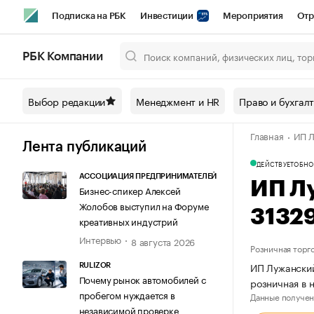
Подписка на РБК
Инвестиции
Мероприятия
Отр
Спорт
Школа управления РБК
РБК Образование
РБ
РБК Компании
Город
Стиль
Крипто
РБК Бизнес-среда
Дискусси
Выбор редакции
Менеджмент и HR
Право и бухгал
Спецпроекты СПб
Конференции СПб
Спецпроекты
Главная
ИП Л
Технологии и медиа
Финансы
Рынок наличной валют
Лента публикаций
ДЕЙСТВУЕТ
ОБНО
АССОЦИАЦИЯ ПРЕДПРИНИМАТЕЛЕЙ
ИП Л
Бизнес-спикер Алексей
Жолобов выступил на Форуме
3132
креативных индустрий
Интервью
8 августа 2026
Розничная торг
ИП Лужанский
RULIZOR
Почему рынок автомобилей с
розничная в
пробегом нуждается в
Данные получен
независимой проверке