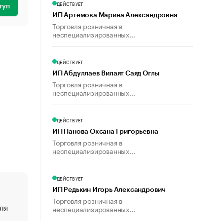
ДЕЙСТВУЕТ
туп
ИП Артемова Марина Александровна
Торговля розничная в
неспециализированных...
ДЕЙСТВУЕТ
ИП Абдуллаев Вилаят Саяд Оглы
Торговля розничная в
неспециализированных...
ДЕЙСТВУЕТ
ИП Панова Оксана Григорьевна
Торговля розничная в
неспециализированных...
ДЕЙСТВУЕТ
ИП Редькин Игорь Александрович
Торговля розничная в
ля
«От спорта тело стареет иначе». Как живет глава ко
неспециализированных...
создавшей GTA