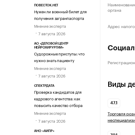
Наименование
ПОВЕСТОК.НЕТ
органа
Нужен ли военный билет для
получения загранпаспорта
Мнение эксперта
Адрес налого
7 августа 2026
АО «ДЕЛОВОЙ ЦЕНТР
Социал
НЕЙРОХИРУРГИИ»
Судорожные приступы: что
нужно знать пациенту
Регистрацио
Мнение эксперта
7 августа 2026
Виды д
СПЕКТРДАТА
Проверка кандидатов для
кадрового агентства: как
47.1
повысить качество отбора
Мнение эксперта
Торговля роз
неспециализ
7 августа 2026
АНО «АИПР»