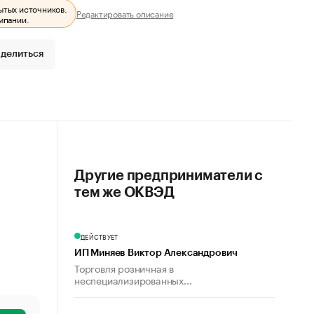
ытых источников.
Редактировать описание
мпании.
делиться
Другие предприниматели с
тем же ОКВЭД
ДЕЙСТВУЕТ
ИП Миняев Виктор Александрович
Торговля розничная в
неспециализированных...