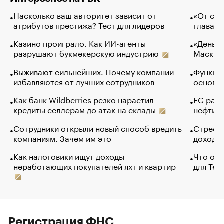
Насколько ваш авторитет зависит от
«От спо
атрибутов престижа? Тест для лидеров
глава к
Казино проиграло. Как ИИ-агенты
«Деньги
разрушают букмекерскую индустрию
Маск в 
Выживают сильнейших. Почему компании
Функции
избавляются от лучших сотрудников
основ э
Как банк Wildberries резко нарастил
ЕС раз
кредиты селлерам до атак на склады
нефти —
Сотрудники открыли новый способ вредить
Стресс 
компаниям. Зачем им это
доходов
Как налоговики ищут доходы
Что обв
неработающих покупателей яхт и квартир
для Tel
Регистрация ФНС