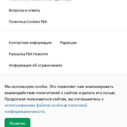
Вопросы и ответы
Политика Cookies РБК
Контактная информация
Редакция
Рассылка РБК Новости
Информация об ограничениях
Правовая информация
О соблюдении авторских прав
Мы используем cookie. Это позволяет нам анализировать
© АО «РОСБИЗНЕСКОНСАЛТИНГ»,
1995–2026.
Сообщения
и материалы информационного агентства «РБК»
взаимодействие посетителей с сайтом и делать его лучше.
(зарегистрировано Федеральной службой по надзору в сфере
Продолжая пользоваться сайтом, вы соглашаетесь с
связи, информационных технологий и массовых
использованием файлов cookie
и
политикой
коммуникаций (Роскомнадзор) 09.12.2015 за номером ИА
№ФС77-63848) сопровождаются пометкой «РБК». Отдельные
конфиденциальности
.
публикации могут содержать информацию,
не предназначенную для пользователей
до 18 лет.
companycardsfeedback@rbc.ru
Понятно