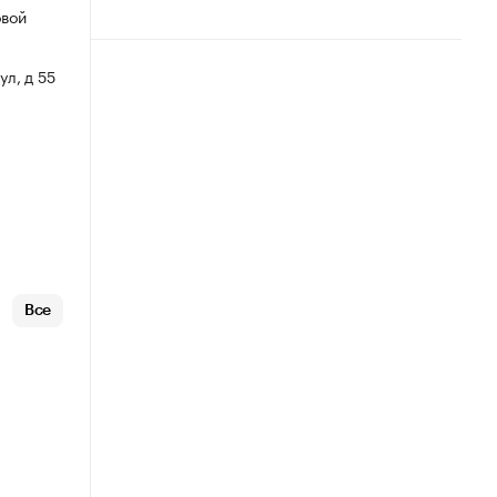
овой
ул, д 55
Все