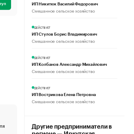
туп
ИП Никитюк Василий Федорович
Смешанное сельское хозяйство
ДЕЙСТВУЕТ
ИП Стулов Борис Владимирович
Смешанное сельское хозяйство
ДЕЙСТВУЕТ
ИП Колбанов Александр Михайлович
Смешанное сельское хозяйство
ДЕЙСТВУЕТ
ИП Вострикова Елена Петровна
Смешанное сельское хозяйство
ля
«От спорта тело стареет иначе». Как живет глава ко
Другие предприниматели в
создавшей GTA