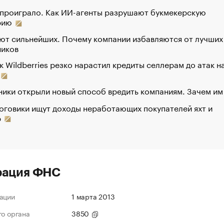
 проиграло. Как ИИ-агенты разрушают букмекерскую
рию
ют сильнейших. Почему компании избавляются от лучших
ников
к Wildberries резко нарастил кредиты селлерам до атак н
ики открыли новый способ вредить компаниям. Зачем им
оговики ищут доходы неработающих покупателей яхт и
р
рация ФНС
ации
1 марта 2013
го органа
3850