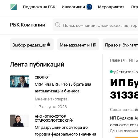
Подписка на РБК
Инвестиции
Мероприятия
Отр
Спорт
Школа управления РБК
РБК Образование
РБ
РБК Компании
Город
Стиль
Крипто
РБК Бизнес-среда
Дискусси
Выбор редакции
Менеджмент и HR
Право и бухгал
Спецпроекты СПб
Конференции СПб
Спецпроекты
Главная
ИП Б
Технологии и медиа
Финансы
Рынок наличной валют
Лента публикаций
ДЕЙСТВУЕТ
ОБНО
ЭВОЛЮТ
ИП Б
CRM или ERP: что выбрать для
автоматизации бизнеса
3133
Мнение эксперта
7 августа 2026
Сельское хозяй
ИП Будяков А
АНО «ЭТНО-ХУТОР
СТАРОЗОЛОТОВСКИЙ»
сельское хо
От разрушенного хутора до
Данные получен
городка федерального значения