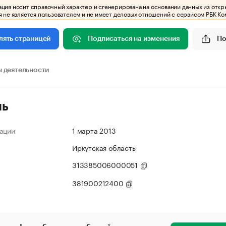
ия носит справочный характер и сгенерирована на основании данных из откр
 не является пользователем и не имеет деловых отношений с сервисом РБК Ко
Подписаться на изменения
По
лять страницей
 деятельности
ль
ации
1 марта 2013
Иркутская область
313385006000051
381900212400