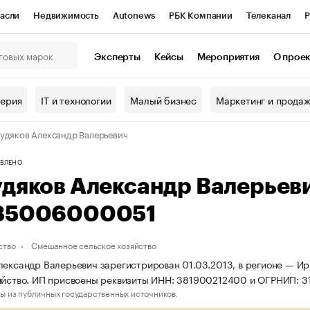
асли
Недвижимость
Autonews
РБК Компании
Телеканал
Р
К Курсы
РБК Life
Тренды
Визионеры
Национальные проекты
Эксперты
Кейсы
Мероприятия
О прое
онный клуб
Исследования
Кредитные рейтинги
Франшизы
Г
терия
IT и технологии
Малый бизнес
Маркетинг и прода
Проверка контрагентов
Политика
Экономика
Бизнес
удяков Александр Валерьевич
ы
ВЛЕНО
удяков Александр Валерьев
85006000051
ство
Смешанное сельское хозяйство
лександр Валерьевич зарегистрирован 01.03.2013, в регионе — Ир
зяйство. ИП присвоены реквизиты ИНН: 381900212400 и ОГРНИП:
ы из публичных государственных источников.