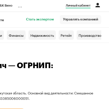
...
БК Вино
Личный кабинет
Стать экспертом
Управлять компанией
кте
азета
жи
Финансы
Недвижимость
Ретейл
Производство
ич — ОГРНИП:
кутская область. Основной вид деятельности: Смешанное
 313385006000051.