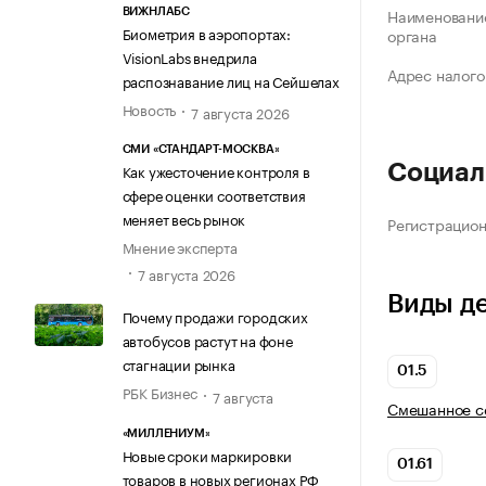
Наименование
ВИЖНЛАБС
Биометрия в аэропортах:
органа
VisionLabs внедрила
Адрес налого
распознавание лиц на Сейшелах
Новость
7 августа 2026
СМИ «СТАНДАРТ-МОСКВА»
Как ужесточение контроля в
Социал
сфере оценки соответствия
меняет весь рынок
Регистрацио
Мнение эксперта
7 августа 2026
Виды д
Почему продажи городских
автобусов растут на фоне
стагнации рынка
01.5
РБК Бизнес
7 августа
Смешанное се
«МИЛЛЕНИУМ»
Новые сроки маркировки
01.61
товаров в новых регионах РФ