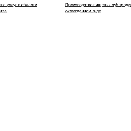
ие услуг в области
Производство пищевых субпродук
ства
охлажденном виде