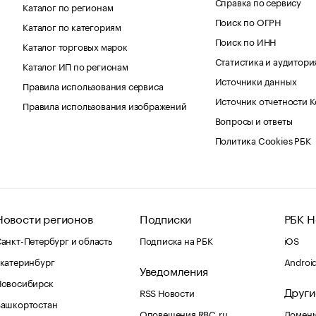
Справка по сервису
Каталог по регионам
Поиск по ОГРН
Каталог по категориям
Поиск по ИНН
Каталог торговых марок
Статистика и аудитори
Каталог ИП по регионам
Источники данных
Правила использования сервиса
Источник отчетности 
Правила использования изображений
Вопросы и ответы
Политика Cookies РБК
Новости регионов
Подписки
РБК Н
анкт-Петербург и область
Подписка на РБК
iOS
катеринбург
Androi
Уведомления
Новосибирск
Други
RSS Новости
Башкортостан
Оповещения RBC.ru
Домены