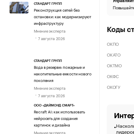
Управляйт
СТАНДАРТ ГРУПП
Повышайте
Реконструкция сетей без
остановки: как модернизируют
инфраструктуру
Коды с
Мнение эксперта
7 августа 2026
ОКПО
ОКАТО
СТАНДАРТ ГРУПП
ОКТМО
Вода в резерве: пожарные и
накопительные емкости нового
ОКФС
поколения
ОКОГУ
Мнение эксперта
7 августа 2026
ООО «ДАЙМОНД СМАРТ»
Recraft AI: как использовать
Интер
нейросеть для создания
Насколь
картинок и дизайна
лидеро
Мнение эксперта