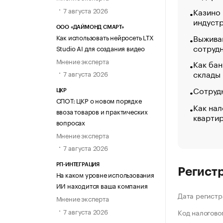
7 августа 2026
Казино
индуст
ООО «ДАЙМОНД СМАРТ»
Выжива
Как использовать нейросеть LTX
сотруд
Studio AI для создания видео
Мнение эксперта
Как бан
склады
7 августа 2026
Сотрудн
ЦКР
СПОТ: ЦКР о новом порядке
Как нал
ввоза товаров и практических
кварти
вопросах
Мнение эксперта
7 августа 2026
РП-ИНТЕГРАЦИЯ
Регист
На каком уровне использования
ИИ находится ваша компания
Дата регистр
Мнение эксперта
7 августа 2026
Код налогово