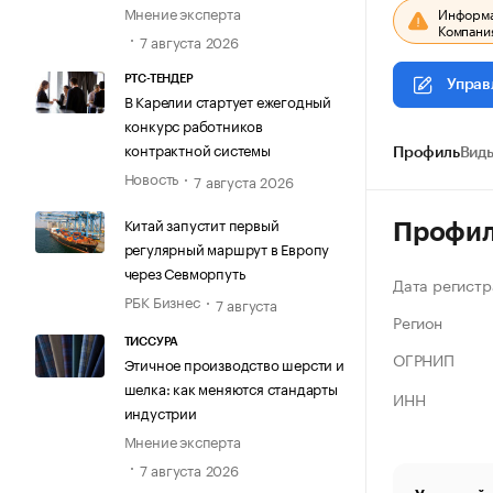
Мнение эксперта
Информац
Компания
7 августа 2026
РТС-ТЕНДЕР
Управ
В Карелии стартует ежегодный
конкурс работников
контрактной системы
Профиль
Виды
Новость
7 августа 2026
Китай запустит первый
Профи
регулярный маршрут в Европу
через Севморпуть
Дата регистр
РБК Бизнес
7 августа
Регион
ТИССУРА
ОГРНИП
Этичное производство шерсти и
шелка: как меняются стандарты
ИНН
индустрии
Мнение эксперта
7 августа 2026