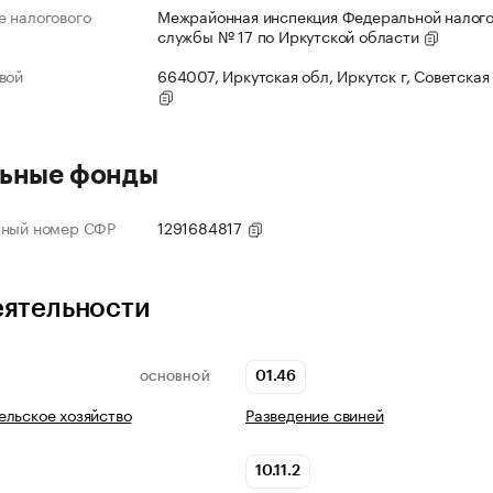
 налогового
Межрайонная инспекция Федеральной налог
службы № 17 по Иркутской области
вой
664007, Иркутская обл, Иркутск г, Советская 
ьные фонды
нный номер СФР
1291684817
еятельности
01.46
ОСНОВНОЙ
льское хозяйство
Разведение свиней
10.11.2