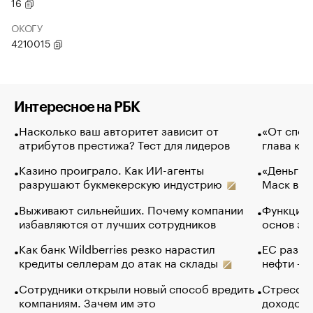
16
ОКОГУ
4210015
Интересное на РБК
Насколько ваш авторитет зависит от
«От спор
атрибутов престижа? Тест для лидеров
глава ко
Казино проиграло. Как ИИ-агенты
«Деньги б
разрушают букмекерскую индустрию
Маск в и
Выживают сильнейших. Почему компании
Функции 
избавляются от лучших сотрудников
основ эф
Как банк Wildberries резко нарастил
ЕС разре
кредиты селлерам до атак на склады
нефти — 
Сотрудники открыли новый способ вредить
Стресс о
компаниям. Зачем им это
доходов 