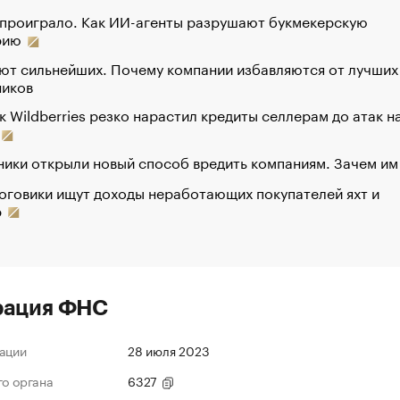
 проиграло. Как ИИ-агенты разрушают букмекерскую
рию
ют сильнейших. Почему компании избавляются от лучших
ников
к Wildberries резко нарастил кредиты селлерам до атак н
ики открыли новый способ вредить компаниям. Зачем им
оговики ищут доходы неработающих покупателей яхт и
р
рация ФНС
ации
28 июля 2023
го органа
6327