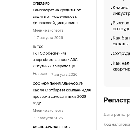
CYBERBIRD
Казино
Самозапрет на кредиты: от
индуст
защиты от мошенников к
Выжива
финансовой дисциплине
сотруд
Мнение эксперта
Как бан
7 августа 2026
склады
ГК ТСС
Сотрудн
ГК ТСС обеспечила
энергобезопасность АЗС
Как нал
«Спутник» в Череповце
кварти
Новость
7 августа 2026
ООО «КОМПАНИЯ АЛЬФАСОФТ»
Как ФНС отбирает компании для
проверки самозанятых в 2026
Регист
году
Мнение эксперта
Дата регистр
7 августа 2026
Код налогово
АО «ЦЕЗАРЬ САТЕЛЛИТ»