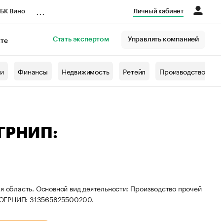
...
БК Вино
Личный кабинет
Стать экспертом
Управлять компанией
кте
азета
жи
Финансы
Недвижимость
Ретейл
Производство
ОГРНИП:
я область. Основной вид деятельности: Производство прочей
и ОГРНИП: 313565825500200.