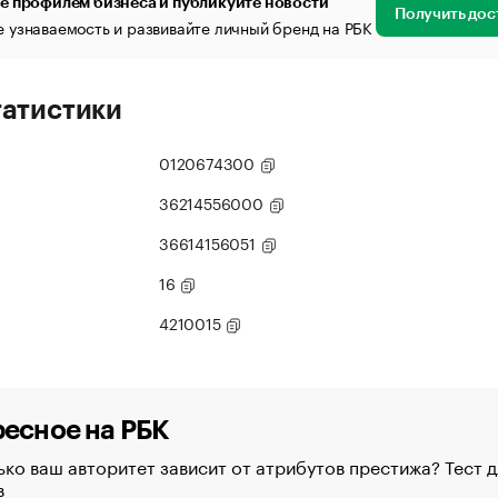
е профилем бизнеса и публикуйте новости
Получить дос
 узнаваемость и развивайте личный бренд на РБК
татистики
0120674300
36214556000
36614156051
16
4210015
есное на РБК
ко ваш авторитет зависит от атрибутов престижа? Тест д
в