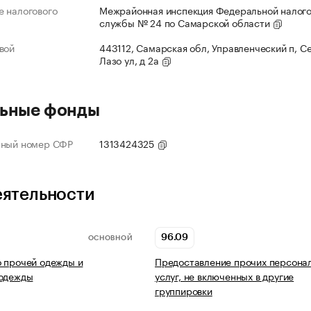
 налогового
Межрайонная инспекция Федеральной налог
службы № 24 по Самарской области
вой
443112, Самарская обл, Управленческий п, С
Лазо ул, д 2а
ьные фонды
нный номер СФР
1313424325
еятельности
96.09
ОСНОВНОЙ
 прочей одежды и
Предоставление прочих персона
 одежды
услуг, не включенных в другие
группировки