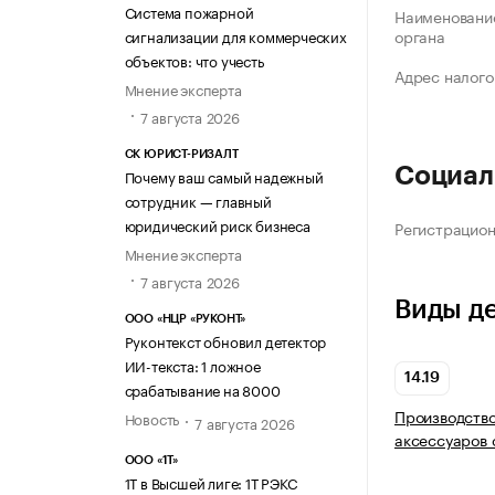
Система пожарной
Наименование
органа
сигнализации для коммерческих
объектов: что учесть
Адрес налого
Мнение эксперта
7 августа 2026
СК ЮРИСТ-РИЗАЛТ
Социал
Почему ваш самый надежный
сотрудник — главный
юридический риск бизнеса
Регистрацио
Мнение эксперта
7 августа 2026
Виды д
ООО «НЦР «РУКОНТ»
Руконтекст обновил детектор
ИИ-текста: 1 ложное
14.19
срабатывание на 8000
Производство
Новость
7 августа 2026
аксессуаров
ООО «1Т»
1Т в Высшей лиге: 1Т РЭКС