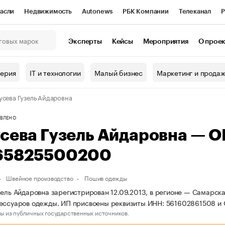
асли
Недвижимость
Autonews
РБК Компании
Телеканал
Р
К Курсы
РБК Life
Тренды
Визионеры
Национальные проекты
Эксперты
Кейсы
Мероприятия
О прое
онный клуб
Исследования
Кредитные рейтинги
Франшизы
Г
терия
IT и технологии
Малый бизнес
Маркетинг и прода
Проверка контрагентов
Политика
Экономика
Бизнес
усева Гузель Айдаровна
ы
ВЛЕНО
усева Гузель Айдаровна — 
65825500200
Швейное производство
Пошив одежды
зель Айдаровна зарегистрирован 12.09.2013, в регионе — Самарска
сессуаров одежды. ИП присвоены реквизиты ИНН: 561602861508 
ы из публичных государственных источников.