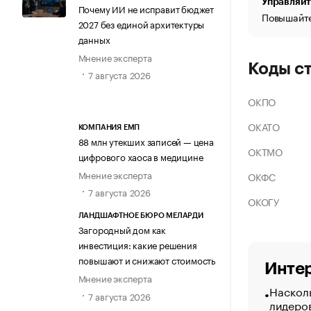
Управляйт
Почему ИИ не исправит бюджет
Повышайте
2027 без единой архитектуры
данных
Мнение эксперта
Коды с
7 августа 2026
ОКПО
ОКАТО
КОМПАНИЯ ЕМП
88 млн утекших записей — цена
ОКТМО
цифрового хаоса в медицине
Мнение эксперта
ОКФС
7 августа 2026
ОКОГУ
ЛАНДШАФТНОЕ БЮРО МЕЛАРДИ
Загородный дом как
инвестиция: какие решения
повышают и снижают стоимость
Интер
Мнение эксперта
Насколь
7 августа 2026
лидеро