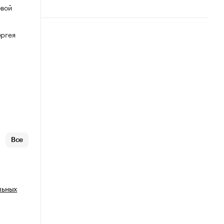
овой
ергея
Все
льных