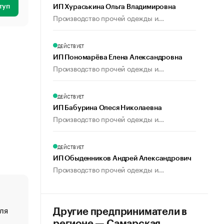
туп
ИП Хураськина Ольга Владимировна
Производство прочей одежды и...
ДЕЙСТВУЕТ
ИП Пономарёва Елена Александровна
Производство прочей одежды и...
ДЕЙСТВУЕТ
ИП Бабурина Олеся Николаевна
Производство прочей одежды и...
ДЕЙСТВУЕТ
ИП Обыденников Андрей Александрович
Производство прочей одежды и...
ля
«От спорта тело стареет иначе». Как живет глава ко
Другие предприниматели в
создавшей GTA