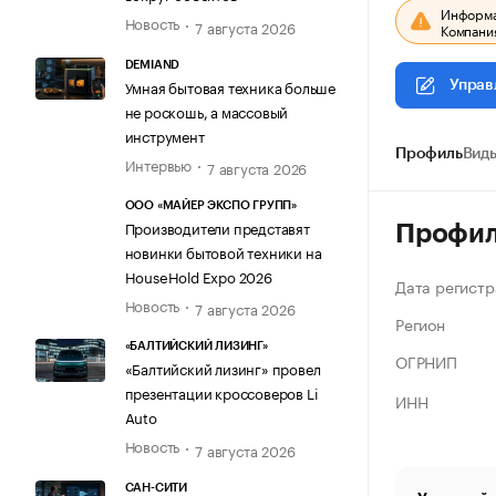
Информац
Новость
7 августа 2026
Компания
DEMIAND
Умная бытовая техника больше
Управ
не роскошь, а массовый
инструмент
Профиль
Виды
Интервью
7 августа 2026
ООО «МАЙЕР ЭКСПО ГРУПП»
Производители представят
Профи
новинки бытовой техники на
HouseHold Expo 2026
Дата регистр
Новость
7 августа 2026
Регион
«БАЛТИЙСКИЙ ЛИЗИНГ»
ОГРНИП
«Балтийский лизинг» провел
презентации кроссоверов Li
ИНН
Auto
Новость
7 августа 2026
САН-СИТИ