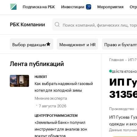
Подписка на РБК
Инвестиции
Мероприятия
Отр
Спорт
Школа управления РБК
РБК Образование
РБ
РБК Компании
Город
Стиль
Крипто
РБК Бизнес-среда
Дискусси
Выбор редакции
Менеджмент и HR
Право и бухгал
Спецпроекты СПб
Конференции СПб
Спецпроекты
Главная
ИП Г
Технологии и медиа
Финансы
Рынок наличной валют
Лента публикаций
ДЕЙСТВУЕТ
ОБНО
HUBERT
ИП Г
Как выбрать надежный газовый
котел для холодной зимы
3135
Мнение эксперта
7 августа 2026
Производство
ИП Гусева Гу
ЦЕНТРПРОГРАММСИСТЕМ
«Земельный банк» получил
одежды и ак
инструмент для анализа зон
Данные получен
вокруг объектов