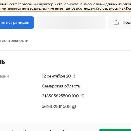
ия носит справочный характер и сгенерирована на основании данных из откр
 не является пользователем и не имеет деловых отношений с сервисом РБК Ко
Под
лять страницей
 деятельности
ль
ации
12 сентября 2013
Самарская область
313565825500200
561602861508