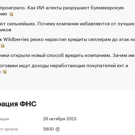
 проиграло. Как ИИ-агенты разрушают букмекерскую
рию
ют сильнейших. Почему компании избавляются от лучших
ников
к Wildberries резко нарастил кредиты селлерам до атак н
ики открыли новый способ вредить компаниям. Зачем им
оговики ищут доходы неработающих покупателей яхт и
р
рация ФНС
ации
26 октября 2023
го органа
5800