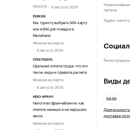
Наименование
Новость
6 августа 2026
органа
ESIM365
Адрес налого
Как туристу выбрать SIM-карту
или eSIM для поездки в
Малайзию
Мнение эксперта
Социал
6 августа 2026
Регистрацио
СПЕКТРДАТА
Сдельная оплата труда: что это
такое, виды и правила расчета
Мнение эксперта
Виды д
6 августа 2026
НЕКО-ФРАНЧ
56.10
Налоги во франчайзинге: как
платить меньше и не нарушать
Деятельность
доставке про
закон
Мнение эксперта