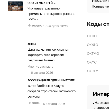
Управляйт
ООО «РЕММА ТРЕЙД»
Повышайте
Что мешает развитию
премиального сырного рынка в
России
Коды с
Интервью
6 августа 2026
ОКПО
ОКАТО
АПКБК
Цена молчания: как скрытая
ОКТМО
корпоративная агрессия
разрушает бизнес
ОКФС
Мнение эксперта
ОКОГУ
6 августа 2026
АССОЦИАЦИЯ ПРЕДПРИНИМАТЕЛЕЙ
«Стройдебаты» в Калуге
собрали строителей калужского
Интер
региона
Насколь
Новость
6 августа 2026
лидеро