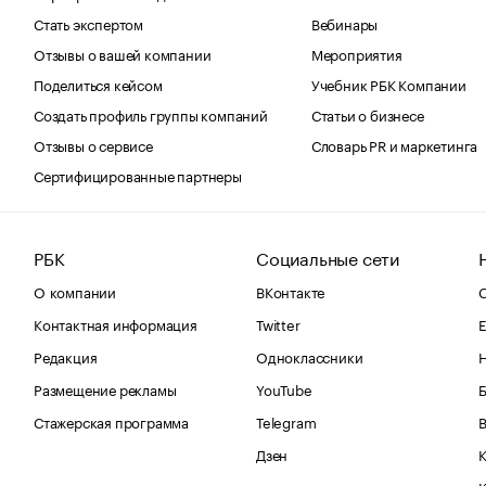
Стать экспертом
Вебинары
Отзывы о вашей компании
Мероприятия
Поделиться кейсом
Учебник РБК Компании
Создать профиль группы компаний
Статьи о бизнесе
Отзывы о сервисе
Словарь PR и маркетинга
Сертифицированные партнеры
РБК
Социальные сети
О компании
ВКонтакте
С
Контактная информация
Twitter
Е
Редакция
Одноклассники
Размещение рекламы
YouTube
Стажерская программа
Telegram
В
Дзен
К