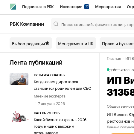
Подписка на РБК
Инвестиции
Мероприятия
Отр
Спорт
Школа управления РБК
РБК Образование
РБ
РБК Компании
Город
Стиль
Крипто
РБК Бизнес-среда
Дискусси
Выбор редакции
Менеджмент и HR
Право и бухгал
Спецпроекты СПб
Конференции СПб
Спецпроекты
Главная
ИП В
Технологии и медиа
Финансы
Рынок наличной валют
Лента публикаций
ДЕЙСТВУЕТ
ОБНО
КУЛЬТУРА СЧАСТЬЯ
ИП В
Когда совет директоров
становится родителем для CEO
3135
Мнение эксперта
7 августа 2026
Общественное 
ИП Вилков Юр
ПАО КБ «УБРИР»
Какой бизнес открыть в 2026
ресторанов и
году: ниши с высоким
Данные получен
потенциалом