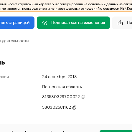
ия носит справочный характер и сгенерирована на основании данных из откр
 не является пользователем и не имеет деловых отношений с сервисом РБК Ко
Подписаться на изменения
По
лять страницей
 деятельности
ль
ации
24 сентября 2013
Пензенская область
313580326700022
580302581162