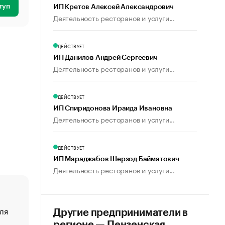
туп
ИП Кретов Алексей Александрович
Деятельность ресторанов и услуги...
ДЕЙСТВУЕТ
ИП Данилов Андрей Сергеевич
Деятельность ресторанов и услуги...
ДЕЙСТВУЕТ
ИП Спиридонова Ираида Ивановна
Деятельность ресторанов и услуги...
ДЕЙСТВУЕТ
ИП Мараджабов Шерзод Байматович
Деятельность ресторанов и услуги...
ля
«От спорта тело стареет иначе». Как живет глава ко
Другие предприниматели в
создавшей GTA