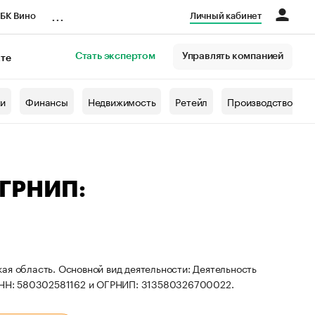
...
БК Вино
Личный кабинет
Стать экспертом
Управлять компанией
кте
азета
жи
Финансы
Недвижимость
Ретейл
Производство
ОГРНИП:
ая область. Основной вид деятельности: Деятельность
ы ИНН: 580302581162 и ОГРНИП: 313580326700022.