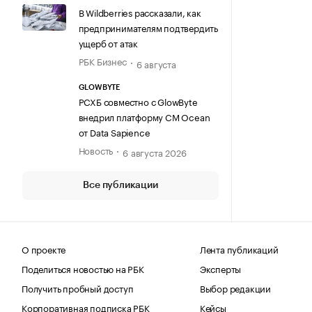
В Wildberries рассказали, как
предпринимателям подтвердить
ущерб от атак
РБК Бизнес
6 августа
GLOWBYTE
РСХБ совместно с GlowByte
внедрил платформу CM Ocean
от Data Sapience
Новость
6 августа 2026
Все публикации
О проекте
Лента публикаций
Поделиться новостью на РБК
Эксперты
Получить пробный доступ
Выбор редакции
Корпоративная подписка РБК
Кейсы