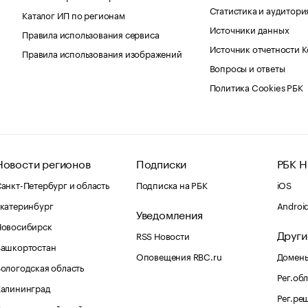
Статистика и аудитори
Каталог ИП по регионам
Источники данных
Правила использования сервиса
Источник отчетности 
Правила использования изображений
Вопросы и ответы
Политика Cookies РБК
Новости регионов
Подписки
РБК Н
анкт-Петербург и область
Подписка на РБК
iOS
катеринбург
Androi
Уведомления
Новосибирск
Други
RSS Новости
Башкортостан
Оповещения RBC.ru
Домены
ологодская область
Рег.об
Калининград
Рег.ре
раснодарский край