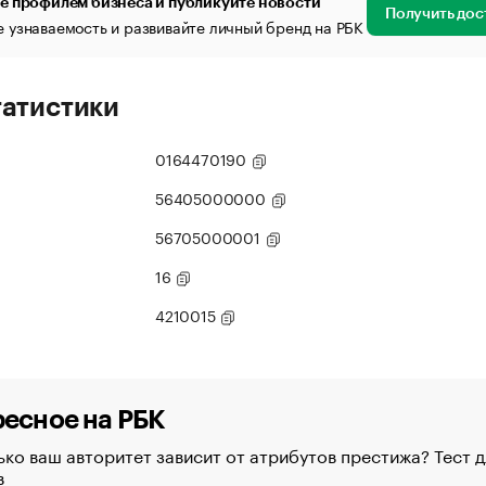
е профилем бизнеса и публикуйте новости
Получить дос
 узнаваемость и развивайте личный бренд на РБК
татистики
0164470190
56405000000
56705000001
16
4210015
есное на РБК
ко ваш авторитет зависит от атрибутов престижа? Тест д
в