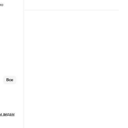
по
Все
м видам