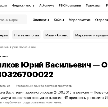
асли
Недвижимость
Autonews
РБК Компании
Телеканал
Р
К Курсы
РБК Life
Тренды
Визионеры
Национальные проекты
Эксперты
Кейсы
Мероприятия
О прое
онный клуб
Исследования
Кредитные рейтинги
Франшизы
Г
терия
IT и технологии
Малый бизнес
Маркетинг и прода
Проверка контрагентов
Политика
Экономика
Бизнес
илков Юрий Васильевич
ы
ВЛЕНО
илков Юрий Васильевич — 
80326700022
питание
Рестораны и службы доставки продуктов
ий Васильевич зарегистрирован 24.09.2013, в регионе — Пензенск
 услуги по доставке продуктов питания. ИП присвоены реквизит
ы из публичных государственных источников.