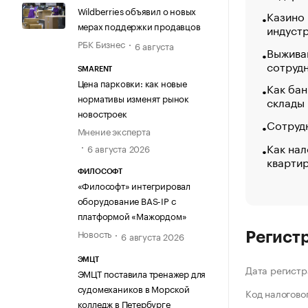
Wildberries объявил о новых
Казино
мерах поддержки продавцов
индуст
РБК Бизнес
6 августа
Выжива
сотруд
SMARENT
Цена парковки: как новые
Как бан
нормативы изменят рынок
склады
новостроек
Сотрудн
Мнение эксперта
Как нал
6 августа 2026
кварти
ФИЛОСОФТ
«Философт» интегрировал
оборудование BAS-IP с
платформой «Мажордом»
Новость
6 августа 2026
Регист
ЭМЦТ
Дата регистр
ЭМЦТ поставила тренажер для
судомехаников в Морской
Код налогово
колледж в Петербурге