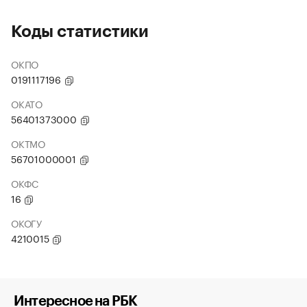
Коды статистики
ОКПО
0191117196
ОКАТО
56401373000
ОКТМО
56701000001
ОКФС
16
ОКОГУ
4210015
Интересное на РБК