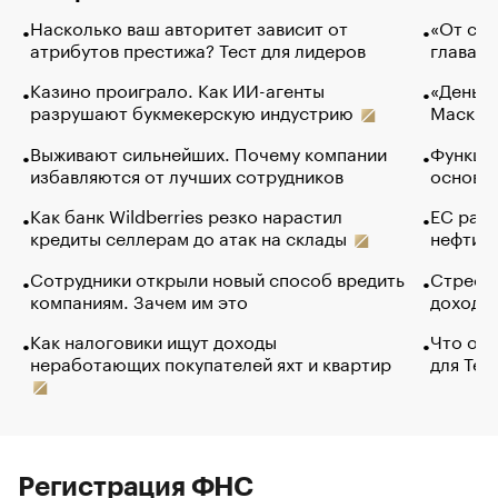
Насколько ваш авторитет зависит от
«От спо
атрибутов престижа? Тест для лидеров
глава к
Казино проиграло. Как ИИ-агенты
«Деньги
разрушают букмекерскую индустрию
Маск в 
Выживают сильнейших. Почему компании
Функции
избавляются от лучших сотрудников
основ э
Как банк Wildberries резко нарастил
ЕС раз
кредиты селлерам до атак на склады
нефти —
Сотрудники открыли новый способ вредить
Стресс 
компаниям. Зачем им это
доходов
Как налоговики ищут доходы
Что обв
неработающих покупателей яхт и квартир
для Tel
Регистрация ФНС