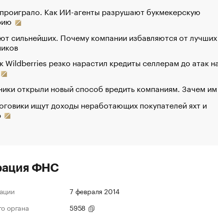
 проиграло. Как ИИ-агенты разрушают букмекерскую
рию
ют сильнейших. Почему компании избавляются от лучших
ников
к Wildberries резко нарастил кредиты селлерам до атак н
ики открыли новый способ вредить компаниям. Зачем им
оговики ищут доходы неработающих покупателей яхт и
р
рация ФНС
ации
7 февраля 2014
го органа
5958