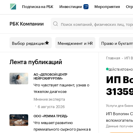
Подписка на РБК
Инвестиции
Мероприятия
Отр
Спорт
Школа управления РБК
РБК Образование
РБ
РБК Компании
Город
Стиль
Крипто
РБК Бизнес-среда
Дискусси
Выбор редакции
Менеджмент и HR
Право и бухгал
Спецпроекты СПб
Конференции СПб
Спецпроекты
Главная
ИП В
Технологии и медиа
Финансы
Рынок наличной валют
Лента публикаций
ДЕЙСТВУЕТ
ОБНО
АО «ДЕЛОВОЙ ЦЕНТР
ИП В
НЕЙРОХИРУРГИИ»
Что чувствует пациент, узнав о
3135
тяжелом диагнозе
Мнение эксперта
Услуги для бизн
6 августа 2026
ИП Вологин С
ООО «РЕММА ТРЕЙД»
вспомогатель
Что мешает развитию
Данные получен
премиального сырного рынка в