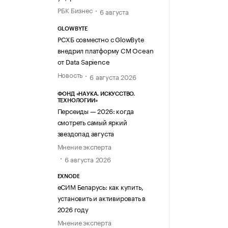
РБК Бизнес
6 августа
GLOWBYTE
РСХБ совместно с GlowByte
внедрил платформу CM Ocean
от Data Sapience
Новость
6 августа 2026
ФОНД «НАУКА. ИСКУССТВО.
ТЕХНОЛОГИИ»
Персеиды — 2026: когда
смотреть самый яркий
звездопад августа
Мнение эксперта
6 августа 2026
EXNODE
еСИМ Беларусь: как купить,
установить и активировать в
2026 году
Мнение эксперта