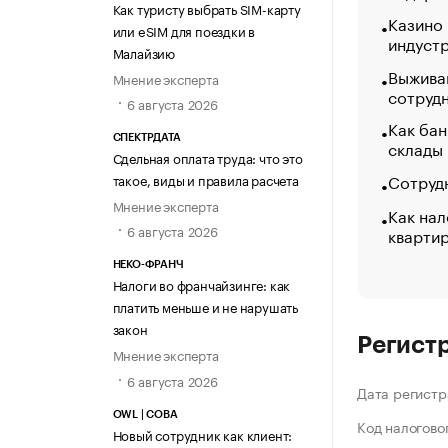
Как туристу выбрать SIM-карту
Казино
или eSIM для поездки в
индуст
Малайзию
Выжива
Мнение эксперта
сотруд
6 августа 2026
Как бан
СПЕКТРДАТА
склады
Сдельная оплата труда: что это
Сотрудн
такое, виды и правила расчета
Мнение эксперта
Как нал
6 августа 2026
кварти
НЕКО-ФРАНЧ
Налоги во франчайзинге: как
платить меньше и не нарушать
закон
Регист
Мнение эксперта
6 августа 2026
Дата регистр
OWL | СОВА
Код налогово
Новый сотрудник как клиент: