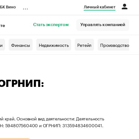
...
БК Вино
Личный кабинет
Стать экспертом
Управлять компанией
кте
азета
жи
Финансы
Недвижимость
Ретейл
Производство
 ОГРНИП:
й край. Основной вид деятельности: Деятельность
 ИНН: 594807560400 и ОГРНИП: 313594834600041.