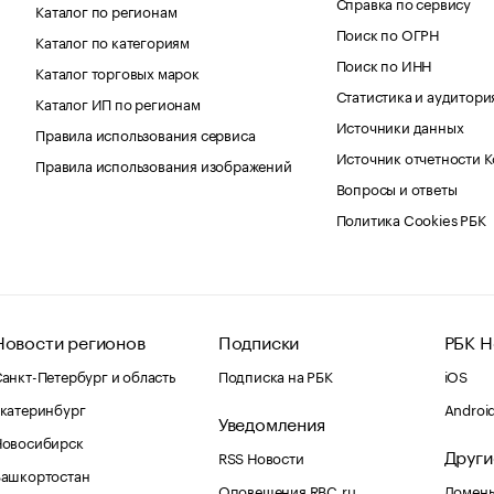
Справка по сервису
Каталог по регионам
Поиск по ОГРН
Каталог по категориям
Поиск по ИНН
Каталог торговых марок
Статистика и аудитори
Каталог ИП по регионам
Источники данных
Правила использования сервиса
Источник отчетности 
Правила использования изображений
Вопросы и ответы
Политика Cookies РБК
Новости регионов
Подписки
РБК Н
анкт-Петербург и область
Подписка на РБК
iOS
катеринбург
Androi
Уведомления
Новосибирск
Други
RSS Новости
Башкортостан
Оповещения RBC.ru
Домены