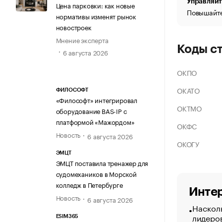
Управляйт
Цена парковки: как новые
Повышайте
нормативы изменят рынок
новостроек
Мнение эксперта
Коды с
6 августа 2026
ОКПО
ОКАТО
ФИЛОСОФТ
«Философт» интегрировал
ОКТМО
оборудование BAS-IP с
платформой «Мажордом»
ОКФС
Новость
6 августа 2026
ОКОГУ
ЭМЦТ
ЭМЦТ поставила тренажер для
судомехаников в Морской
колледж в Петербурге
Интер
Новость
6 августа 2026
Насколь
лидеро
ESIM365