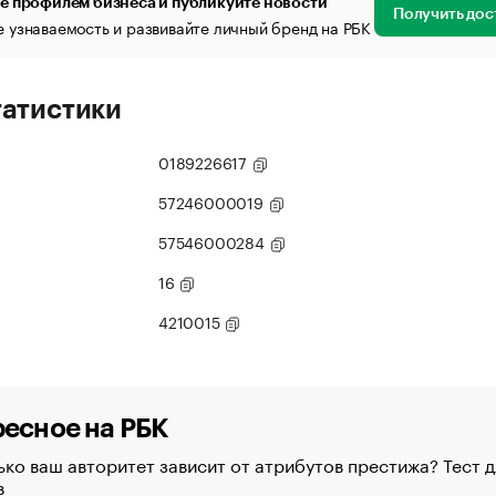
е профилем бизнеса и публикуйте новости
Получить дос
 узнаваемость и развивайте личный бренд на РБК
татистики
0189226617
57246000019
57546000284
16
4210015
есное на РБК
ко ваш авторитет зависит от атрибутов престижа? Тест д
в