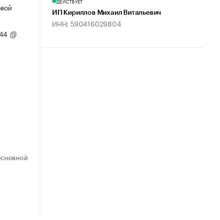
ДЕЙСТВУЕТ
овой
ИП Кириллов Михаил Витальевич
ИНН: 590416029804
,44
ОСНОВНОЙ