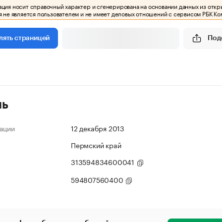
ия носит справочный характер и сгенерирована на основании данных из откр
 не является пользователем и не имеет деловых отношений с сервисом РБК Ко
Под
лять страницей
ль
ации
12 декабря 2013
Пермский край
313594834600041
594807560400