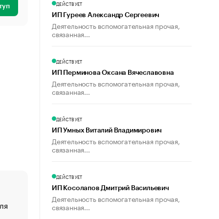
ДЕЙСТВУЕТ
туп
ИП Гуреев Александр Сергеевич
Деятельность вспомогательная прочая,
связанная...
ДЕЙСТВУЕТ
ИП Перминова Оксана Вячеславовна
Деятельность вспомогательная прочая,
связанная...
ДЕЙСТВУЕТ
ИП Умных Виталий Владимирович
Деятельность вспомогательная прочая,
связанная...
ДЕЙСТВУЕТ
ИП Косолапов Дмитрий Васильевич
Деятельность вспомогательная прочая,
ля
«От спорта тело стареет иначе». Как живет глава ко
связанная...
создавшей GTA