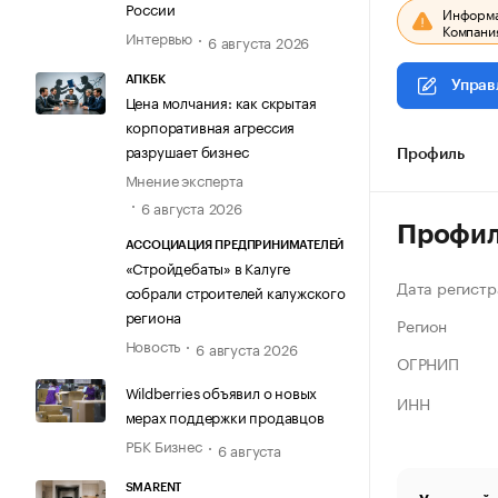
России
Информац
Компания
Интервью
6 августа 2026
АПКБК
Управ
Цена молчания: как скрытая
корпоративная агрессия
разрушает бизнес
Профиль
Мнение эксперта
6 августа 2026
Профи
АССОЦИАЦИЯ ПРЕДПРИНИМАТЕЛЕЙ
«Стройдебаты» в Калуге
Дата регистр
собрали строителей калужского
региона
Регион
Новость
6 августа 2026
ОГРНИП
Wildberries объявил о новых
ИНН
мерах поддержки продавцов
РБК Бизнес
6 августа
SMARENT