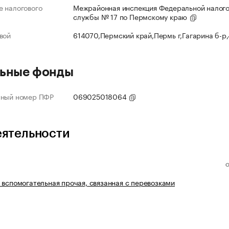
 налогового
Межрайонная инспекция Федеральной налог
службы № 17 по Пермскому краю
вой
614070,Пермский край,Пермь г,Гагарина б-р
ьные фонды
нный номер ПФР
069025018064
еятельности
 вспомогательная прочая, связанная с перевозками