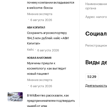
почему компании вкладываются
Наименование
в welcome-боксы
органа
Мнение эксперта
Адрес налого
6 августа 2026
АВИ КЭПИТАЛ
Сохранить агроэкспортеру
Социал
194,5 млн рублей: кейс «АВИ
Кэпитал»
Регистрацио
Кейс
6 августа 2026
НОВАЯ АНАТОМИЯ
Виды д
Мужчины пришли к
косметологу: как выглядит
новый пациент
52.29
Мнение эксперта
Деятельность
6 августа 2026
В Wildberries рассказали, как
предпринимателям подтвердить
ущерб от атак