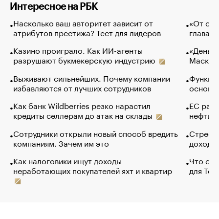
Интересное на РБК
Насколько ваш авторитет зависит от
«От спо
атрибутов престижа? Тест для лидеров
глава к
Казино проиграло. Как ИИ-агенты
«Деньги
разрушают букмекерскую индустрию
Маск в 
Выживают сильнейших. Почему компании
Функции
избавляются от лучших сотрудников
основ э
Как банк Wildberries резко нарастил
ЕС раз
кредиты селлерам до атак на склады
нефти —
Сотрудники открыли новый способ вредить
Стресс 
компаниям. Зачем им это
доходов
Как налоговики ищут доходы
Что обв
неработающих покупателей яхт и квартир
для Tel