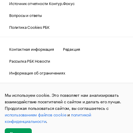
Источник отчетности Контур.Фокус
Вопросы и ответы
Политика Cookies РБК
Контактная информация
Редакция
Рассылка РБК Новости
Информация об ограничениях
Правовая информация
О соблюдении авторских прав
Мы используем cookie. Это позволяет нам анализировать
© АО «РОСБИЗНЕСКОНСАЛТИНГ»,
1995–2026.
Сообщения
и материалы информационного агентства «РБК»
взаимодействие посетителей с сайтом и делать его лучше.
(зарегистрировано Федеральной службой по надзору в сфере
Продолжая пользоваться сайтом, вы соглашаетесь с
связи, информационных технологий и массовых
использованием файлов cookie
и
политикой
коммуникаций (Роскомнадзор) 09.12.2015 за номером ИА
№ФС77-63848) сопровождаются пометкой «РБК». Отдельные
конфиденциальности
.
публикации могут содержать информацию,
не предназначенную для пользователей