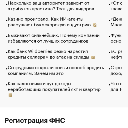
Насколько ваш авторитет зависит от
«От спо
атрибутов престижа? Тест для лидеров
глава к
Казино проиграло. Как ИИ-агенты
«Деньги
разрушают букмекерскую индустрию
Маск в 
Выживают сильнейших. Почему компании
Функции
избавляются от лучших сотрудников
основ э
Как банк Wildberries резко нарастил
ЕС раз
кредиты селлерам до атак на склады
нефти —
Сотрудники открыли новый способ вредить
Стресс 
компаниям. Зачем им это
доходов
Как налоговики ищут доходы
Что обв
неработающих покупателей яхт и квартир
для Tel
Регистрация ФНС