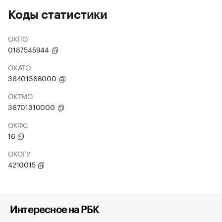
Коды статистики
ОКПО
0187545944
ОКАТО
36401368000
ОКТМО
36701310000
ОКФС
16
ОКОГУ
4210015
Интересное на РБК