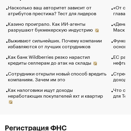
Насколько ваш авторитет зависит от
«От спо
атрибутов престижа? Тест для лидеров
глава к
Казино проиграло. Как ИИ-агенты
«Деньги
разрушают букмекерскую индустрию
Маск в 
Выживают сильнейших. Почему компании
Функции
избавляются от лучших сотрудников
основ э
Как банк Wildberries резко нарастил
ЕС раз
кредиты селлерам до атак на склады
нефти —
Сотрудники открыли новый способ вредить
Стресс 
компаниям. Зачем им это
доходов
Как налоговики ищут доходы
Что обв
неработающих покупателей яхт и квартир
для Tel
Регистрация ФНС