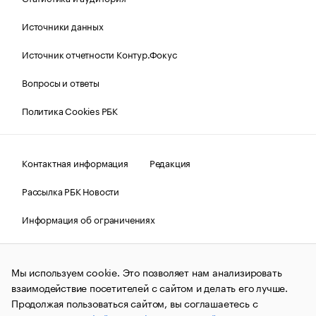
Источники данных
Источник отчетности Контур.Фокус
Вопросы и ответы
Политика Cookies РБК
Контактная информация
Редакция
Рассылка РБК Новости
Информация об ограничениях
Правовая информация
О соблюдении авторских прав
Мы используем cookie. Это позволяет нам анализировать
© АО «РОСБИЗНЕСКОНСАЛТИНГ»,
1995–2026.
Сообщения
и материалы информационного агентства «РБК»
взаимодействие посетителей с сайтом и делать его лучше.
(зарегистрировано Федеральной службой по надзору в сфере
Продолжая пользоваться сайтом, вы соглашаетесь с
связи, информационных технологий и массовых