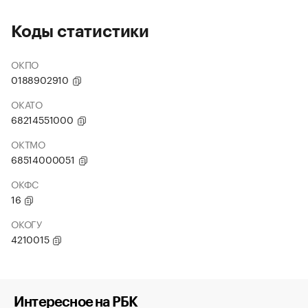
Коды статистики
ОКПО
0188902910
ОКАТО
68214551000
ОКТМО
68514000051
ОКФС
16
ОКОГУ
4210015
Интересное на РБК