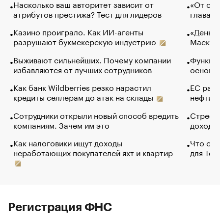
Насколько ваш авторитет зависит от
«От спо
атрибутов престижа? Тест для лидеров
глава к
Казино проиграло. Как ИИ-агенты
«Деньги
разрушают букмекерскую индустрию
Маск в 
Выживают сильнейших. Почему компании
Функции
избавляются от лучших сотрудников
основ э
Как банк Wildberries резко нарастил
ЕС раз
кредиты селлерам до атак на склады
нефти —
Сотрудники открыли новый способ вредить
Стресс 
компаниям. Зачем им это
доходов
Как налоговики ищут доходы
Что обв
неработающих покупателей яхт и квартир
для Tel
Регистрация ФНС