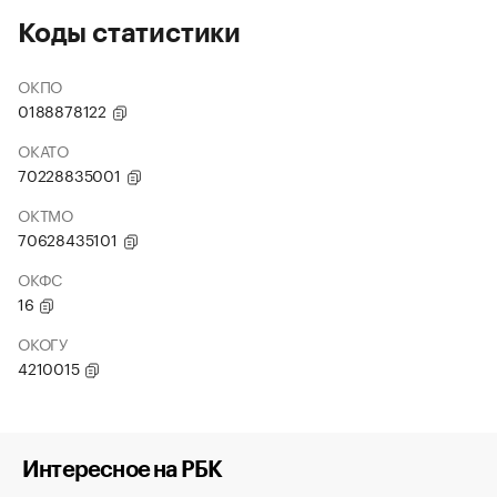
Коды статистики
ОКПО
0188878122
ОКАТО
70228835001
ОКТМО
70628435101
ОКФС
16
ОКОГУ
4210015
Интересное на РБК