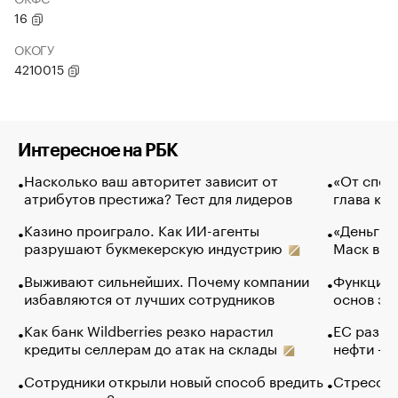
16
ОКОГУ
4210015
Интересное на РБК
Насколько ваш авторитет зависит от
«От спор
атрибутов престижа? Тест для лидеров
глава ко
Казино проиграло. Как ИИ-агенты
«Деньги б
разрушают букмекерскую индустрию
Маск в и
Выживают сильнейших. Почему компании
Функции 
избавляются от лучших сотрудников
основ эф
Как банк Wildberries резко нарастил
ЕС разре
кредиты селлерам до атак на склады
нефти — 
Сотрудники открыли новый способ вредить
Стресс о
компаниям. Зачем им это
доходов 