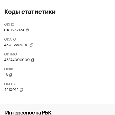
Коды статистики
ОКПО
0187257124
ОКАТО
45286552000
ОКТМО
45374000000
ОКФС
16
ОКОГУ
4210015
Интересное на РБК