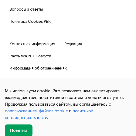
Вопросы и ответы
Политика Cookies РБК
Контактная информация
Редакция
Рассылка РБК Новости
Информация об ограничениях
Правовая информация
О соблюдении авторских прав
Мы используем cookie. Это позволяет нам анализировать
© АО «РОСБИЗНЕСКОНСАЛТИНГ»,
1995–2026.
Сообщения
и материалы информационного агентства «РБК»
взаимодействие посетителей с сайтом и делать его лучше.
(зарегистрировано Федеральной службой по надзору в сфере
Продолжая пользоваться сайтом, вы соглашаетесь с
связи, информационных технологий и массовых
использованием файлов cookie
и
политикой
коммуникаций (Роскомнадзор) 09.12.2015 за номером ИА
№ФС77-63848) сопровождаются пометкой «РБК». Отдельные
конфиденциальности
.
публикации могут содержать информацию,
не предназначенную для пользователей
до 18 лет.
companycardsfeedback@rbc.ru
Понятно