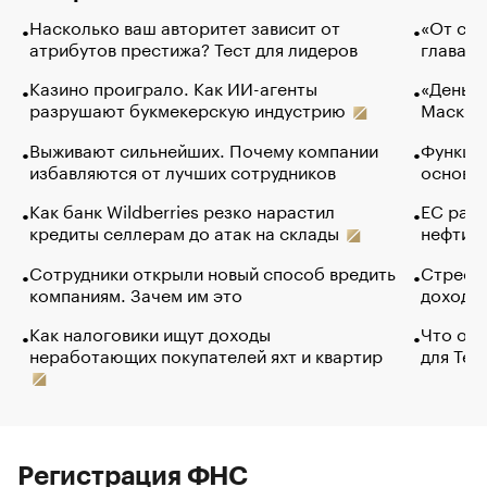
Насколько ваш авторитет зависит от
«От спо
атрибутов престижа? Тест для лидеров
глава к
Казино проиграло. Как ИИ-агенты
«Деньги
разрушают букмекерскую индустрию
Маск в 
Выживают сильнейших. Почему компании
Функции
избавляются от лучших сотрудников
основ э
Как банк Wildberries резко нарастил
ЕС раз
кредиты селлерам до атак на склады
нефти —
Сотрудники открыли новый способ вредить
Стресс 
компаниям. Зачем им это
доходов
Как налоговики ищут доходы
Что обв
неработающих покупателей яхт и квартир
для Tel
Регистрация ФНС