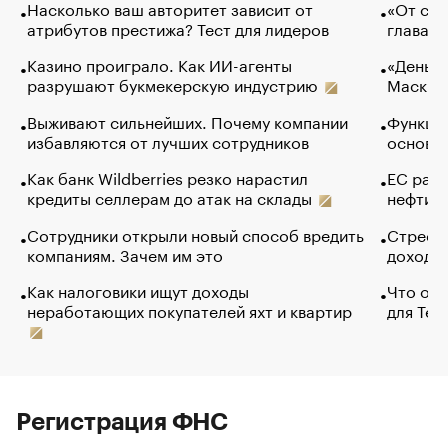
Насколько ваш авторитет зависит от
«От спо
атрибутов престижа? Тест для лидеров
глава к
Казино проиграло. Как ИИ-агенты
«Деньги
разрушают букмекерскую индустрию
Маск в 
Выживают сильнейших. Почему компании
Функции
избавляются от лучших сотрудников
основ э
Как банк Wildberries резко нарастил
ЕС раз
кредиты селлерам до атак на склады
нефти —
Сотрудники открыли новый способ вредить
Стресс 
компаниям. Зачем им это
доходов
Как налоговики ищут доходы
Что обв
неработающих покупателей яхт и квартир
для Tel
Регистрация ФНС