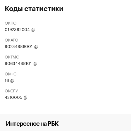
Коды статистики
ОКПО
0192382004
ОКАТО
80234888001
ОКТМО
80634488101
ОКФС
16
ОКОГУ
4210005
Интересное на РБК