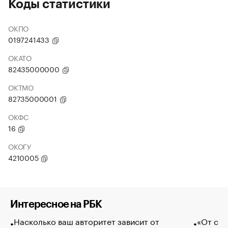
Коды статистики
ОКПО
0197241433
ОКАТО
82435000000
ОКТМО
82735000001
ОКФС
16
ОКОГУ
4210005
Интересное на РБК
Насколько ваш авторитет зависит от
«От спо