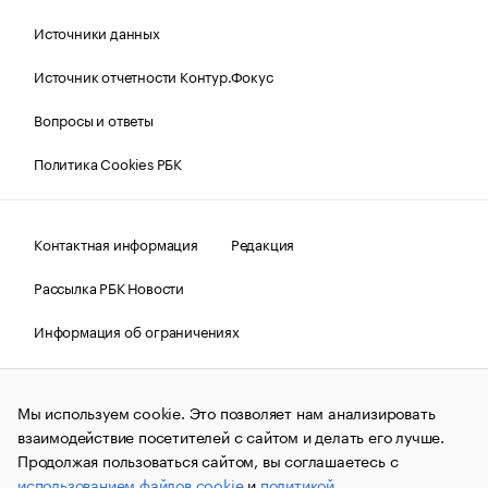
Источники данных
Источник отчетности Контур.Фокус
Вопросы и ответы
Политика Cookies РБК
Контактная информация
Редакция
Рассылка РБК Новости
Информация об ограничениях
Правовая информация
О соблюдении авторских прав
Мы используем cookie. Это позволяет нам анализировать
© АО «РОСБИЗНЕСКОНСАЛТИНГ»,
1995–2026.
Сообщения
и материалы информационного агентства «РБК»
взаимодействие посетителей с сайтом и делать его лучше.
(зарегистрировано Федеральной службой по надзору в сфере
Продолжая пользоваться сайтом, вы соглашаетесь с
связи, информационных технологий и массовых
использованием файлов cookie
и
политикой
коммуникаций (Роскомнадзор) 09.12.2015 за номером ИА