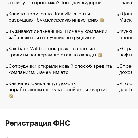
атрибутов престижа? Тест для лидеров
глава к
Казино проиграло. Как ИИ-агенты
«Деньги
разрушают букмекерскую индустрию
Маск в 
Выживают сильнейших. Почему компании
Функции
избавляются от лучших сотрудников
основ э
Как банк Wildberries резко нарастил
ЕС раз
кредиты селлерам до атак на склады
нефти —
Сотрудники открыли новый способ вредить
Стресс 
компаниям. Зачем им это
доходов
Как налоговики ищут доходы
Что обв
неработающих покупателей яхт и квартир
для Tel
Регистрация ФНС
Дата регистрации