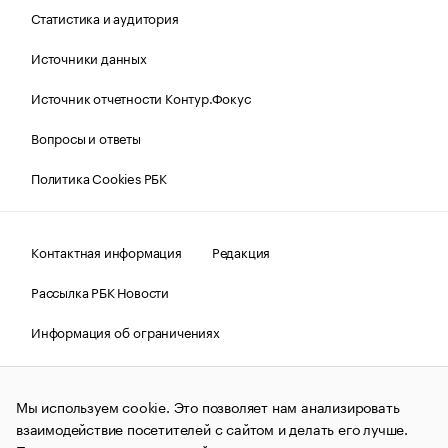
Статистика и аудитория
Источники данных
Источник отчетности Контур.Фокус
Вопросы и ответы
Политика Cookies РБК
Контактная информация
Редакция
Рассылка РБК Новости
Информация об ограничениях
Правовая информация
О соблюдении авторских прав
Мы используем cookie. Это позволяет нам анализировать
© АО «РОСБИЗНЕСКОНСАЛТИНГ»,
1995–2026.
Сообщения
и материалы информационного агентства «РБК»
взаимодействие посетителей с сайтом и делать его лучше.
(зарегистрировано Федеральной службой по надзору в сфере