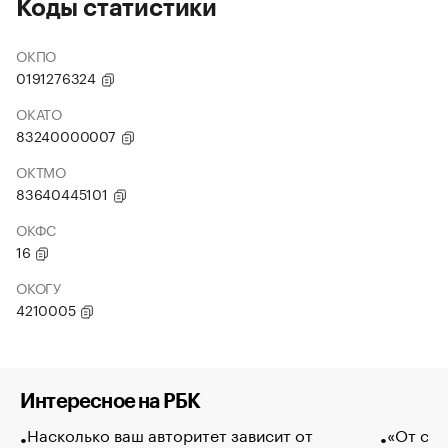
Коды статистики
ОКПО
0191276324
ОКАТО
83240000007
ОКТМО
83640445101
ОКФС
16
ОКОГУ
4210005
Интересное на РБК
Насколько ваш авторитет зависит от
«От спо