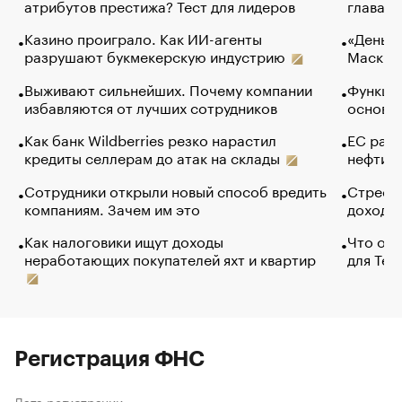
атрибутов престижа? Тест для лидеров
глава к
Казино проиграло. Как ИИ-агенты
«Деньги
разрушают букмекерскую индустрию
Маск в 
Выживают сильнейших. Почему компании
Функции
избавляются от лучших сотрудников
основ э
Как банк Wildberries резко нарастил
ЕС раз
кредиты селлерам до атак на склады
нефти —
Сотрудники открыли новый способ вредить
Стресс 
компаниям. Зачем им это
доходов
Как налоговики ищут доходы
Что обв
неработающих покупателей яхт и квартир
для Tel
Регистрация ФНС
Дата регистрации