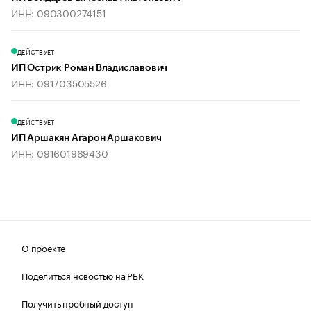
ИНН: 090300274151
ДЕЙСТВУЕТ
ИП Острик Роман Владиславович
ИНН: 091703505526
ДЕЙСТВУЕТ
ИП Аршакян Агарон Аршакович
ИНН: 091601969430
О проекте
Поделиться новостью на РБК
Получить пробный доступ