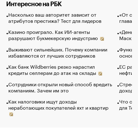
Интересное на РБК
Насколько ваш авторитет зависит от
«От спо
атрибутов престижа? Тест для лидеров
глава к
Казино проиграло. Как ИИ-агенты
«Деньги
разрушают букмекерскую индустрию
Маск в 
Выживают сильнейших. Почему компании
Функции
избавляются от лучших сотрудников
основ э
Как банк Wildberries резко нарастил
ЕС раз
кредиты селлерам до атак на склады
нефти —
Сотрудники открыли новый способ вредить
Стресс 
компаниям. Зачем им это
доходов
Как налоговики ищут доходы
Что обв
неработающих покупателей яхт и квартир
для Tel