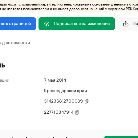
ия носит справочный характер и сгенерирована на основании данных из откр
 не является пользователем и не имеет деловых отношений с сервисом РБК Ко
Подписаться на изменения
По
лять страницей
 деятельности
ль
ации
7 мая 2014
Краснодарский край
314236812700039
227710347914