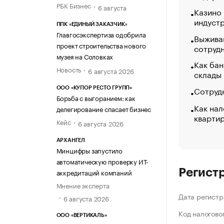
РБК Бизнес
6 августа
Казино
индуст
ППК «ЕДИНЫЙ ЗАКАЗЧИК»
Главгосэкспертиза одобрила
Выжива
проект строительства нового
сотруд
музея на Соловках
Как бан
Новость
6 августа 2026
склады
Сотрудн
ООО «КУПОР РЕСТО ГРУПП»
Борьба с выгоранием: как
Как нал
делегирование спасает бизнес
кварти
Кейс
6 августа 2026
АРХАНГЕЛ
Минцифры запустило
автоматическую проверку ИТ-
Регист
аккредитаций компаний
Мнение эксперта
Дата регистр
6 августа 2026
Код налогово
ООО «ВЕРТИКАЛЬ»