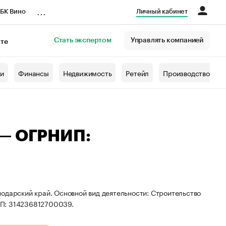
...
БК Вино
Личный кабинет
Стать экспертом
Управлять компанией
кте
азета
жи
Финансы
Недвижимость
Ретейл
Производство
 — ОГРНИП:
одарский край. Основной вид деятельности: Строительство
ИП: 314236812700039.