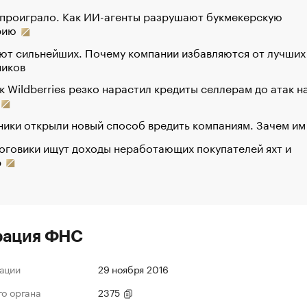
 проиграло. Как ИИ-агенты разрушают букмекерскую
рию
ют сильнейших. Почему компании избавляются от лучших
ников
к Wildberries резко нарастил кредиты селлерам до атак н
ики открыли новый способ вредить компаниям. Зачем им
оговики ищут доходы неработающих покупателей яхт и
р
рация ФНС
ации
29 ноября 2016
го органа
2375