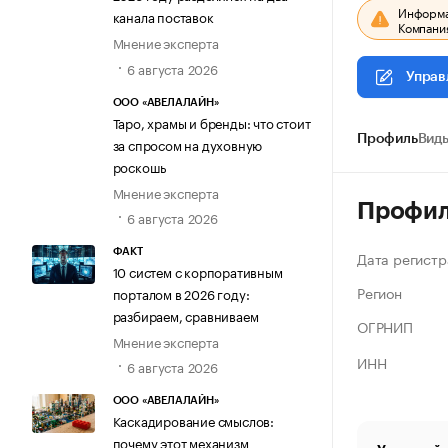
Информац
канала поставок
Компания
Мнение эксперта
6 августа 2026
Управ
ООО «АВЕЛАЛАЙН»
Таро, храмы и бренды: что стоит
Профиль
Виды
за спросом на духовную
роскошь
Мнение эксперта
Профи
6 августа 2026
ФАКТ
Дата регистр
10 систем с корпоративным
Регион
порталом в 2026 году:
разбираем, сравниваем
ОГРНИП
Мнение эксперта
ИНН
6 августа 2026
ООО «АВЕЛАЛАЙН»
Каскадирование смыслов:
почему этот механизм