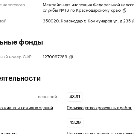
 налогового
Межрайонная инспекция Федеральной налог
службы № 16 по Краснодарскому краю
вой
350020, Краснодар г, Коммунаров ул, д 235
ьные фонды
нный номер СФР
1270997289
еятельности
43.91
ОСНОВНОЙ
о жилых и нежилых зданий
Производство кровельных работ
43.29
ительные
Производство прочих строительн