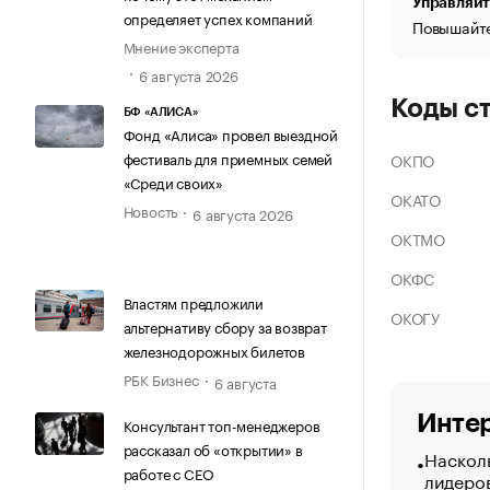
Управляйт
определяет успех компаний
Повышайте
Мнение эксперта
6 августа 2026
Коды с
БФ «АЛИСА»
Фонд «Алиса» провел выездной
фестиваль для приемных семей
ОКПО
«Среди своих»
ОКАТО
Новость
6 августа 2026
ОКТМО
ОКФС
Властям предложили
ОКОГУ
альтернативу сбору за возврат
железнодорожных билетов
РБК Бизнес
6 августа
Интер
Консультант топ-менеджеров
рассказал об «открытии» в
Насколь
работе с CEO
лидеро