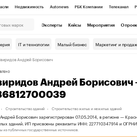
асли
Недвижимость
Autonews
РБК Компании
Телеканал
Р
К Курсы
РБК Life
Тренды
Визионеры
Национальные проекты
Эксперты
Кейсы
Мероприятия
О прое
онный клуб
Исследования
Кредитные рейтинги
Франшизы
Г
терия
IT и технологии
Малый бизнес
Маркетинг и прода
Проверка контрагентов
Политика
Экономика
Бизнес
виридов Андрей Борисович
ы
ВЛЕНО
виридов Андрей Борисович
36812700039
Строительство зданий
Строительство жилых и нежилых зданий
Андрей Борисович зарегистрирован 07.05.2014, в регионе — Красн
лых зданий. ИП присвоены реквизиты ИНН: 227710347914 и ОГРН
ы из публичных государственных источников.