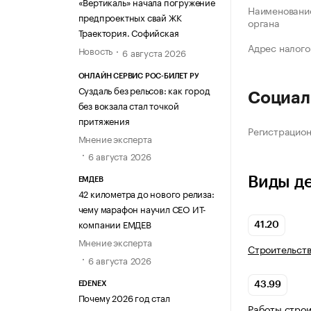
«Вертикаль» начала погружение
Наименование
предпроектных свай ЖК
органа
Траектория. Софийская
Адрес налого
Новость
6 августа 2026
ОНЛАЙН СЕРВИС РОС-БИЛЕТ РУ
Суздаль без рельсов: как город
Социал
без вокзала стал точкой
притяжения
Регистрацио
Мнение эксперта
6 августа 2026
Виды д
ЕМДЕВ
42 километра до нового релиза:
чему марафон научил СЕО ИТ-
компании ЕМДЕВ
41.20
Мнение эксперта
Строительств
6 августа 2026
EDENEX
43.99
Почему 2026 год стал
Работы стро