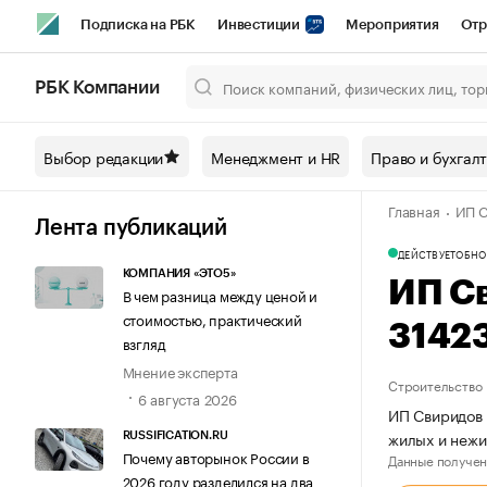
Подписка на РБК
Инвестиции
Мероприятия
Отр
Спорт
Школа управления РБК
РБК Образование
РБ
РБК Компании
Город
Стиль
Крипто
РБК Бизнес-среда
Дискусси
Выбор редакции
Менеджмент и HR
Право и бухгал
Спецпроекты СПб
Конференции СПб
Спецпроекты
Главная
ИП С
Технологии и медиа
Финансы
Рынок наличной валют
Лента публикаций
ДЕЙСТВУЕТ
ОБНО
КОМПАНИЯ «ЭТО5»
ИП С
В чем разница между ценой и
стоимостью, практический
3142
взгляд
Мнение эксперта
Строительство
6 августа 2026
ИП Свиридов 
жилых и нежи
RUSSIFICATION.RU
Почему авторынок России в
Данные получен
2026 году разделился на два