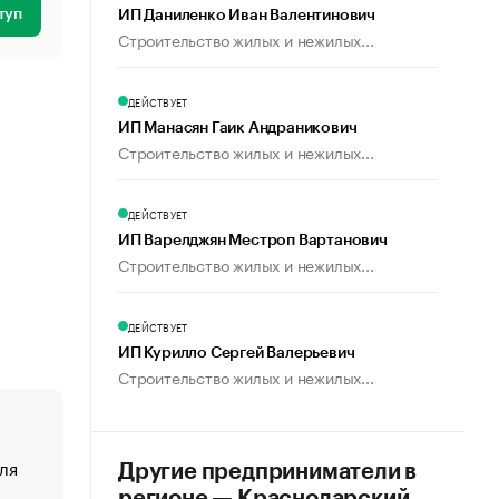
туп
ИП Даниленко Иван Валентинович
Строительство жилых и нежилых...
ДЕЙСТВУЕТ
ИП Манасян Гаик Андраникович
Строительство жилых и нежилых...
ДЕЙСТВУЕТ
ИП Варелджян Местроп Вартанович
Строительство жилых и нежилых...
ДЕЙСТВУЕТ
ИП Курилло Сергей Валерьевич
Строительство жилых и нежилых...
ля
«От спорта тело стареет иначе». Как живет глава ко
Другие предприниматели в
создавшей GTA