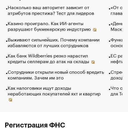
Насколько ваш авторитет зависит от
«От спо
атрибутов престижа? Тест для лидеров
глава к
Казино проиграло. Как ИИ-агенты
«Деньги
разрушают букмекерскую индустрию
Маск в 
Выживают сильнейших. Почему компании
Функции
избавляются от лучших сотрудников
основ э
Как банк Wildberries резко нарастил
ЕС раз
кредиты селлерам до атак на склады
нефти —
Сотрудники открыли новый способ вредить
Стресс 
компаниям. Зачем им это
доходов
Как налоговики ищут доходы
Что обв
неработающих покупателей яхт и квартир
для Tel
Регистрация ФНС