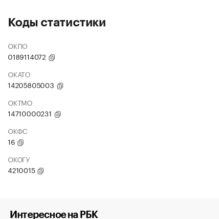
Коды статистики
ОКПО
0189114072
ОКАТО
14205805003
ОКТМО
14710000231
ОКФС
16
ОКОГУ
4210015
Интересное на РБК