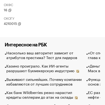
ОКФС
16
ОКОГУ
4210015
Интересное на РБК
Насколько ваш авторитет зависит от
«От спор
атрибутов престижа? Тест для лидеров
глава ко
Казино проиграло. Как ИИ-агенты
«Деньги б
разрушают букмекерскую индустрию
Маск в и
Выживают сильнейших. Почему компании
Функции 
избавляются от лучших сотрудников
основ эф
Как банк Wildberries резко нарастил
ЕС разре
кредиты селлерам до атак на склады
нефти — 