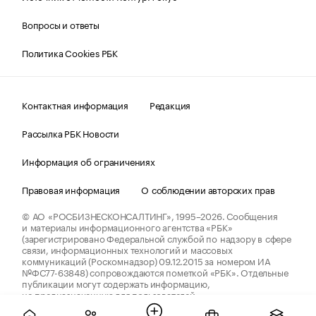
Вопросы и ответы
Политика Cookies РБК
Контактная информация
Редакция
Рассылка РБК Новости
Информация об ограничениях
Правовая информация
О соблюдении авторских прав
© АО «РОСБИЗНЕСКОНСАЛТИНГ»,
1995–2026.
Сообщения
и материалы информационного агентства «РБК»
(зарегистрировано Федеральной службой по надзору в сфере
связи, информационных технологий и массовых
коммуникаций (Роскомнадзор) 09.12.2015 за номером ИА
№ФС77-63848) сопровождаются пометкой «РБК». Отдельные
публикации могут содержать информацию,
не предназначенную для пользователей
до 18 лет.
companycardsfeedback@rbc.ru