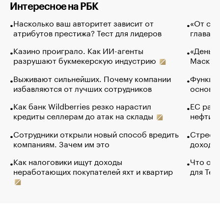
Интересное на РБК
Насколько ваш авторитет зависит от
«От спо
атрибутов престижа? Тест для лидеров
глава к
Казино проиграло. Как ИИ-агенты
«Деньги
разрушают букмекерскую индустрию
Маск в 
Выживают сильнейших. Почему компании
Функции
избавляются от лучших сотрудников
основ э
Как банк Wildberries резко нарастил
ЕС раз
кредиты селлерам до атак на склады
нефти —
Сотрудники открыли новый способ вредить
Стресс 
компаниям. Зачем им это
доходов
Как налоговики ищут доходы
Что обв
неработающих покупателей яхт и квартир
для Tel