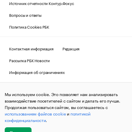
Источник отчетности Контур.Фокус
Вопросы и ответы
Политика Cookies РБК
Контактная информация
Редакция
Рассылка РБК Новости
Информация об ограничениях
Правовая информация
О соблюдении авторских прав
Мы используем cookie. Это позволяет нам анализировать
© АО «РОСБИЗНЕСКОНСАЛТИНГ»,
1995–2026.
Сообщения
и материалы информационного агентства «РБК»
взаимодействие посетителей с сайтом и делать его лучше.
(зарегистрировано Федеральной службой по надзору в сфере
Продолжая пользоваться сайтом, вы соглашаетесь с
связи, информационных технологий и массовых
использованием файлов cookie
и
политикой
коммуникаций (Роскомнадзор) 09.12.2015 за номером ИА
№ФС77-63848) сопровождаются пометкой «РБК». Отдельные
конфиденциальности
.
публикации могут содержать информацию,
не предназначенную для пользователей