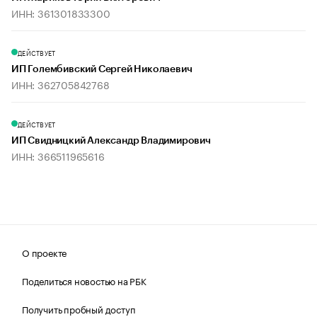
ИНН: 361301833300
ДЕЙСТВУЕТ
ИП Голембивский Сергей Николаевич
ИНН: 362705842768
ДЕЙСТВУЕТ
ИП Свидницкий Александр Владимирович
ИНН: 366511965616
О проекте
Поделиться новостью на РБК
Получить пробный доступ