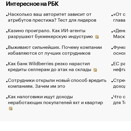
Интересное на РБК
Насколько ваш авторитет зависит от
«От спо
атрибутов престижа? Тест для лидеров
глава к
Казино проиграло. Как ИИ-агенты
«Деньги
разрушают букмекерскую индустрию
Маск в 
Выживают сильнейших. Почему компании
Функции
избавляются от лучших сотрудников
основ э
Как банк Wildberries резко нарастил
ЕС раз
кредиты селлерам до атак на склады
нефти —
Сотрудники открыли новый способ вредить
Стресс 
компаниям. Зачем им это
доходов
Как налоговики ищут доходы
Что обв
неработающих покупателей яхт и квартир
для Tel