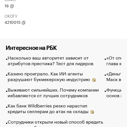
16
ОКОГУ
4210015
Интересное на РБК
Насколько ваш авторитет зависит от
«От спор
атрибутов престижа? Тест для лидеров
глава ко
Казино проиграло. Как ИИ-агенты
«Деньги б
разрушают букмекерскую индустрию
Маск в и
Выживают сильнейших. Почему компании
Функции 
избавляются от лучших сотрудников
основ эф
Как банк Wildberries резко нарастил
кредиты селлерам до атак на склады
Сотрудники открыли новый способ вредить
компаниям. Зачем им это