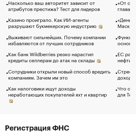
Насколько ваш авторитет зависит от
«От спо
атрибутов престижа? Тест для лидеров
глава к
Казино проиграло. Как ИИ-агенты
«Деньги
разрушают букмекерскую индустрию
Маск в 
Выживают сильнейших. Почему компании
Функции
избавляются от лучших сотрудников
основ э
Как банк Wildberries резко нарастил
ЕС раз
кредиты селлерам до атак на склады
нефти —
Сотрудники открыли новый способ вредить
Стресс 
компаниям. Зачем им это
доходов
Как налоговики ищут доходы
Что обв
неработающих покупателей яхт и квартир
для Tel
Регистрация ФНС