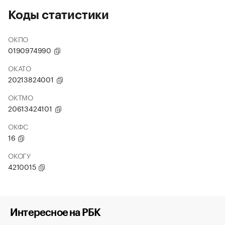
Коды статистики
ОКПО
0190974990
ОКАТО
20213824001
ОКТМО
20613424101
ОКФС
16
ОКОГУ
4210015
Интересное на РБК