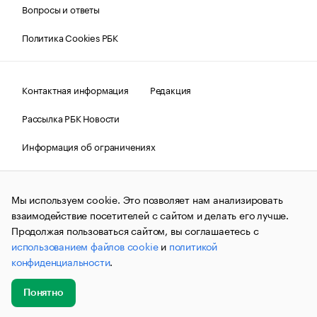
Вопросы и ответы
Политика Cookies РБК
Контактная информация
Редакция
Рассылка РБК Новости
Информация об ограничениях
Правовая информация
О соблюдении авторских прав
Мы используем cookie. Это позволяет нам анализировать
© АО «РОСБИЗНЕСКОНСАЛТИНГ»,
1995–2026.
Сообщения
и материалы информационного агентства «РБК»
взаимодействие посетителей с сайтом и делать его лучше.
(зарегистрировано Федеральной службой по надзору в сфере
Продолжая пользоваться сайтом, вы соглашаетесь с
связи, информационных технологий и массовых
использованием файлов cookie
и
политикой
коммуникаций (Роскомнадзор) 09.12.2015 за номером ИА
№ФС77-63848) сопровождаются пометкой «РБК». Отдельные
конфиденциальности
.
публикации могут содержать информацию,
не предназначенную для пользователей
до 18 лет.
companycardsfeedback@rbc.ru
Понятно
Добавить
Главное
Эксперты
Кейсы
Мероприятия