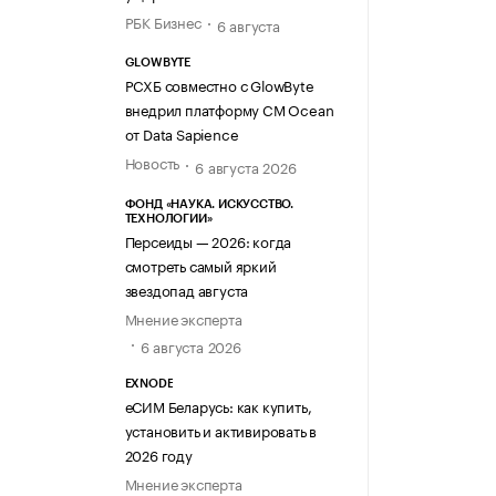
РБК Бизнес
6 августа
GLOWBYTE
РСХБ совместно с GlowByte
внедрил платформу CM Ocean
от Data Sapience
Новость
6 августа 2026
ФОНД «НАУКА. ИСКУССТВО.
ТЕХНОЛОГИИ»
Персеиды — 2026: когда
смотреть самый яркий
звездопад августа
Мнение эксперта
6 августа 2026
EXNODE
еСИМ Беларусь: как купить,
установить и активировать в
2026 году
Мнение эксперта