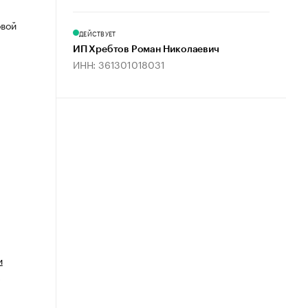
овой
ДЕЙСТВУЕТ
ИП Хребтов Роман Николаевич
ИНН: 361301018031
и
х