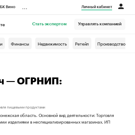
...
БК Вино
Личный кабинет
Стать экспертом
Управлять компанией
кте
азета
жи
Финансы
Недвижимость
Ретейл
Производство
ич — ОГРНИП:
овля пищевыми продуктами
онежская область. Основной вид деятельности: Торговля
ыми изделиями в неспециализированных магазинах. ИП