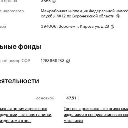
го органа
3668
 налогового
Межрайонная инспекция Федеральной налог
службы № 12 по Воронежской области
вой
394006, Воронеж г, Кирова ул, д 28
ьные фонды
нный номер СФР
1263669283
еятельности
47.51
ОСНОВНОЙ
ничная преимущественно
Торговля розничная текстильным
дуктами, включая напитки,
изделиями в специализированны
изделиями в не…
магазинах