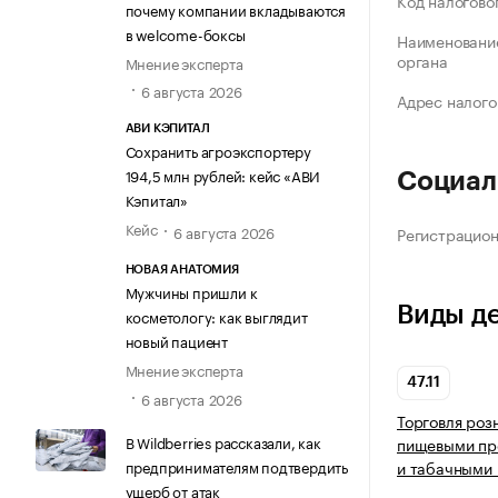
Код налогово
почему компании вкладываются
в welcome-боксы
Наименование
органа
Мнение эксперта
6 августа 2026
Адрес налого
АВИ КЭПИТАЛ
Сохранить агроэкспортеру
194,5 млн рублей: кейс «АВИ
Социал
Кэпитал»
Кейс
6 августа 2026
Регистрацио
НОВАЯ АНАТОМИЯ
Мужчины пришли к
Виды д
косметологу: как выглядит
новый пациент
Мнение эксперта
47.11
6 августа 2026
Торговля роз
В Wildberries рассказали, как
пищевыми про
предпринимателям подтвердить
и табачными 
ущерб от атак