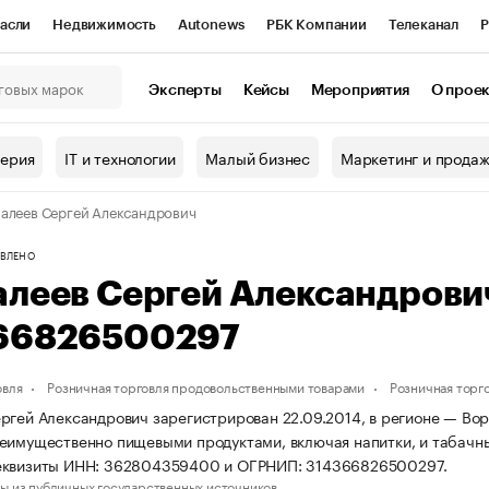
асли
Недвижимость
Autonews
РБК Компании
Телеканал
Р
К Курсы
РБК Life
Тренды
Визионеры
Национальные проекты
Эксперты
Кейсы
Мероприятия
О прое
онный клуб
Исследования
Кредитные рейтинги
Франшизы
Г
терия
IT и технологии
Малый бизнес
Маркетинг и прода
Проверка контрагентов
Политика
Экономика
Бизнес
алеев Сергей Александрович
ы
ВЛЕНО
алеев Сергей Александров
66826500297
овля
Розничная торговля продовольственными товарами
Розничная торг
ргей Александрович зарегистрирован 22.09.2014, в регионе — Вор
еимущественно пищевыми продуктами, включая напитки, и табачн
еквизиты ИНН: 362804359400 и ОГРНИП: 314366826500297.
ы из публичных государственных источников.