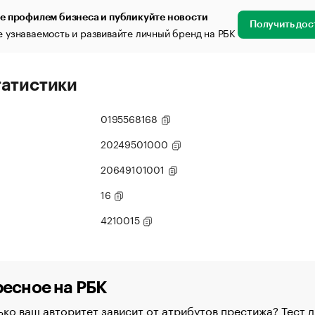
е профилем бизнеса и публикуйте новости
Получить дос
 узнаваемость и развивайте личный бренд на РБК
татистики
0195568168
20249501000
20649101001
16
4210015
есное на РБК
ко ваш авторитет зависит от атрибутов престижа? Тест д