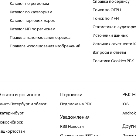
Справка по сервису
Каталог по регионам
Поиск по ОГРН
Каталог по категориям
Поиск по ИНН
Каталог торговых марок
Статистика и аудитори
Каталог ИП по регионам
Источники данных
Правила использования сервиса
Источник отчетности 
Правила использования изображений
Вопросы и ответы
Политика Cookies РБК
Новости регионов
Подписки
РБК Н
анкт-Петербург и область
Подписка на РБК
iOS
катеринбург
Androi
Уведомления
Новосибирск
Други
RSS Новости
Башкортостан
Оповещения RBC.ru
Домены