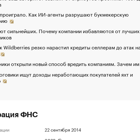
в
 проиграло. Как ИИ-агенты разрушают букмекерскую
рию
ют сильнейших. Почему компании избавляются от лучших
ников
к Wildberries резко нарастил кредиты селлерам до атак н
ики открыли новый способ вредить компаниям. Зачем им
оговики ищут доходы неработающих покупателей яхт и
р
рация ФНС
ации
22 сентября 2014