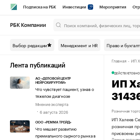
Подписка на РБК
Инвестиции
Мероприятия
Отр
Спорт
Школа управления РБК
РБК Образование
РБ
РБК Компании
Город
Стиль
Крипто
РБК Бизнес-среда
Дискусси
Выбор редакции
Менеджмент и HR
Право и бухгал
Спецпроекты СПб
Конференции СПб
Спецпроекты
Главная
ИП Х
Технологии и медиа
Финансы
Рынок наличной валют
Лента публикаций
ДЕЙСТВУЕТ
ОБНО
АО «ДЕЛОВОЙ ЦЕНТР
ИП Х
НЕЙРОХИРУРГИИ»
Что чувствует пациент, узнав о
3143
тяжелом диагнозе
Мнение эксперта
Розничная торг
6 августа 2026
ИП Халеев Се
ООО «РЕММА ТРЕЙД»
розничная пр
Что мешает развитию
присвоены р
премиального сырного рынка в
Данные получен