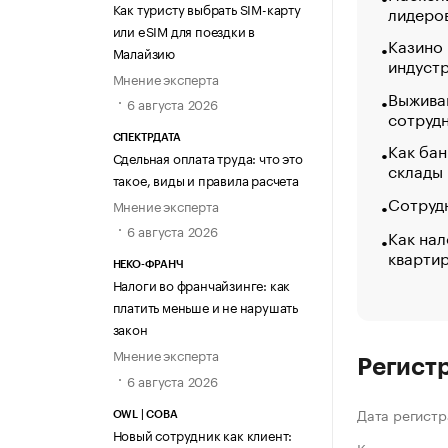
Как туристу выбрать SIM-карту
лидеро
или eSIM для поездки в
Казино
Малайзию
индуст
Мнение эксперта
Выжива
6 августа 2026
сотруд
СПЕКТРДАТА
Как бан
Сдельная оплата труда: что это
склады
такое, виды и правила расчета
Сотрудн
Мнение эксперта
6 августа 2026
Как нал
кварти
НЕКО-ФРАНЧ
Налоги во франчайзинге: как
платить меньше и не нарушать
закон
Мнение эксперта
Регист
6 августа 2026
Дата регистр
OWL | СОВА
Новый сотрудник как клиент: