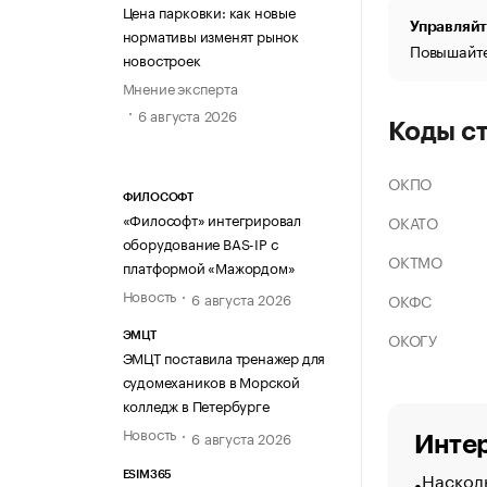
Цена парковки: как новые
Управляйт
нормативы изменят рынок
Повышайте
новостроек
Мнение эксперта
6 августа 2026
Коды с
ОКПО
ФИЛОСОФТ
«Философт» интегрировал
ОКАТО
оборудование BAS-IP с
ОКТМО
платформой «Мажордом»
Новость
6 августа 2026
ОКФС
ОКОГУ
ЭМЦТ
ЭМЦТ поставила тренажер для
судомехаников в Морской
колледж в Петербурге
Новость
6 августа 2026
Интер
Насколь
ESIM365