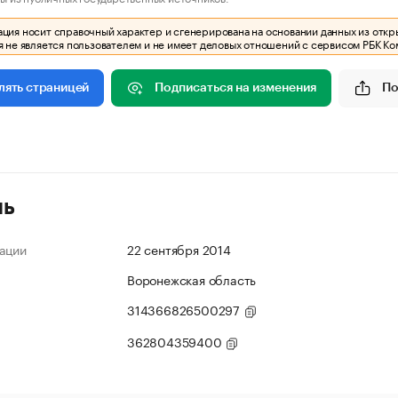
ия носит справочный характер и сгенерирована на основании данных из откр
 не является пользователем и не имеет деловых отношений с сервисом РБК Ко
Подписаться на изменения
По
лять страницей
ль
ации
22 сентября 2014
Воронежская область
314366826500297
362804359400