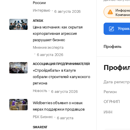
России
Интервью
Информац
6 августа 2026
Компания
АПКБК
Цена молчания: как скрытая
Управ
корпоративная агрессия
разрушает бизнес
Мнение эксперта
Профиль
6 августа 2026
АССОЦИАЦИЯ ПРЕДПРИНИМАТЕЛЕЙ
Профи
«Стройдебаты» в Калуге
собрали строителей калужского
Дата регистр
региона
Новость
Регион
6 августа 2026
ОГРНИП
Wildberries объявил о новых
мерах поддержки продавцов
ИНН
РБК Бизнес
6 августа
SMARENT