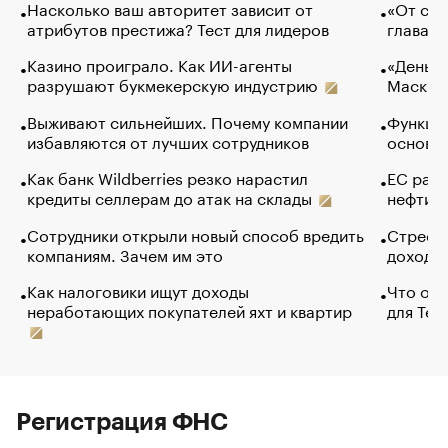
Насколько ваш авторитет зависит от
«От спо
атрибутов престижа? Тест для лидеров
глава к
Казино проиграло. Как ИИ-агенты
«Деньги
разрушают букмекерскую индустрию
Маск в 
Выживают сильнейших. Почему компании
Функции
избавляются от лучших сотрудников
основ э
Как банк Wildberries резко нарастил
ЕС раз
кредиты селлерам до атак на склады
нефти —
Сотрудники открыли новый способ вредить
Стресс 
компаниям. Зачем им это
доходов
Как налоговики ищут доходы
Что обв
неработающих покупателей яхт и квартир
для Tel
Регистрация ФНС