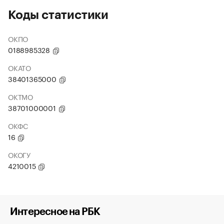
Коды статистики
ОКПО
0188985328
ОКАТО
38401365000
ОКТМО
38701000001
ОКФС
16
ОКОГУ
4210015
Интересное на РБК