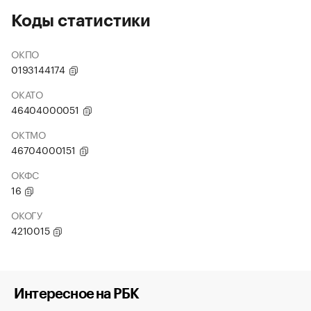
Коды статистики
ОКПО
0193144174
ОКАТО
46404000051
ОКТМО
46704000151
ОКФС
16
ОКОГУ
4210015
Интересное на РБК