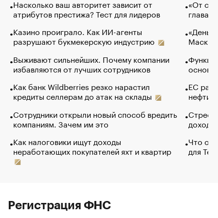
Насколько ваш авторитет зависит от
«От спо
атрибутов престижа? Тест для лидеров
глава к
Казино проиграло. Как ИИ-агенты
«Деньги
разрушают букмекерскую индустрию
Маск в 
Выживают сильнейших. Почему компании
Функции
избавляются от лучших сотрудников
основ э
Как банк Wildberries резко нарастил
ЕС раз
кредиты селлерам до атак на склады
нефти —
Сотрудники открыли новый способ вредить
Стресс 
компаниям. Зачем им это
доходов
Как налоговики ищут доходы
Что обв
неработающих покупателей яхт и квартир
для Tel
Регистрация ФНС