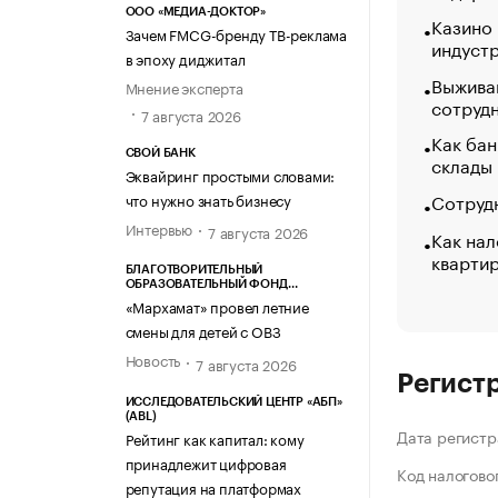
ООО «МЕДИА-ДОКТОР»
Казино
Зачем FMCG-бренду ТВ-реклама
индуст
в эпоху диджитал
Выжива
Мнение эксперта
сотруд
7 августа 2026
Как бан
СВОЙ БАНК
склады
Эквайринг простыми словами:
Сотрудн
что нужно знать бизнесу
Интервью
7 августа 2026
Как нал
кварти
БЛАГОТВОРИТЕЛЬНЫЙ
ОБРАЗОВАТЕЛЬНЫЙ ФОНД
«МАРХАМАТ»
«Мархамат» провел летние
смены для детей с ОВЗ
Новость
7 августа 2026
Регист
ИССЛЕДОВАТЕЛЬСКИЙ ЦЕНТР «АБП»
(ABL)
Дата регистр
Рейтинг как капитал: кому
принадлежит цифровая
Код налогово
репутация на платформах