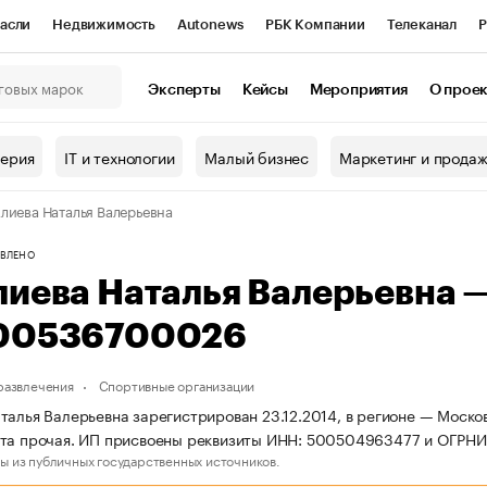
асли
Недвижимость
Autonews
РБК Компании
Телеканал
Р
К Курсы
РБК Life
Тренды
Визионеры
Национальные проекты
Эксперты
Кейсы
Мероприятия
О прое
онный клуб
Исследования
Кредитные рейтинги
Франшизы
Г
терия
IT и технологии
Малый бизнес
Маркетинг и прода
Проверка контрагентов
Политика
Экономика
Бизнес
лиева Наталья Валерьевна
ы
ВЛЕНО
лиева Наталья Валерьевна 
00536700026
 развлечения
Спортивные организации
талья Валерьевна зарегистрирован 23.12.2014, в регионе — Москов
рта прочая. ИП присвоены реквизиты ИНН: 500504963477 и ОГРН
ы из публичных государственных источников.