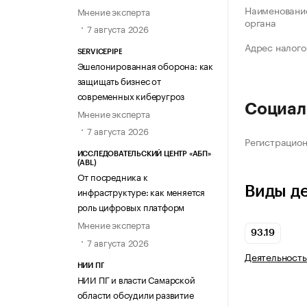
Наименование
Мнение эксперта
органа
7 августа 2026
Адрес налого
SERVICEPIPE
Эшелонированная оборона: как
защищать бизнес от
современных киберугроз
Социал
Мнение эксперта
7 августа 2026
Регистрацио
ИССЛЕДОВАТЕЛЬСКИЙ ЦЕНТР «АБП»
(ABL)
От посредника к
Виды д
инфраструктуре: как меняется
роль цифровых платформ
Мнение эксперта
93.19
7 августа 2026
Деятельность
НИИ ПГ
НИИ ПГ и власти Самарской
области обсудили развитие