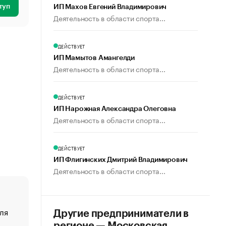
туп
ИП Махов Евгений Владимирович
Деятельность в области спорта...
ДЕЙСТВУЕТ
ИП Мамытов Амангелди
Деятельность в области спорта...
ДЕЙСТВУЕТ
ИП Нарожная Александра Олеговна
Деятельность в области спорта...
ДЕЙСТВУЕТ
ИП Флигинских Дмитрий Владимирович
Деятельность в области спорта...
ля
«От спорта тело стареет иначе». Как живет глава ко
Другие предприниматели в
создавшей GTA