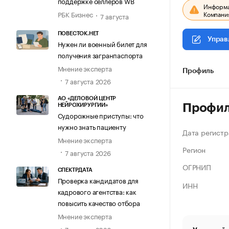
поддержке селлеров WB
Информац
Компания
РБК Бизнес
7 августа
ПОВЕСТОК.НЕТ
Управ
Нужен ли военный билет для
получения загранпаспорта
Мнение эксперта
Профиль
7 августа 2026
АО «ДЕЛОВОЙ ЦЕНТР
Профи
НЕЙРОХИРУРГИИ»
Судорожные приступы: что
нужно знать пациенту
Дата регистр
Мнение эксперта
Регион
7 августа 2026
ОГРНИП
СПЕКТРДАТА
Проверка кандидатов для
ИНН
кадрового агентства: как
повысить качество отбора
Мнение эксперта
7 августа 2026