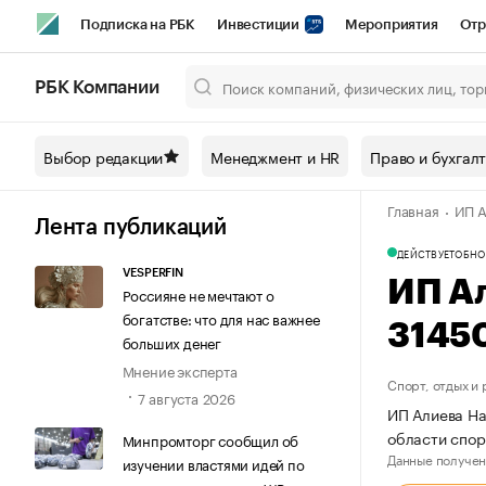
Подписка на РБК
Инвестиции
Мероприятия
Отр
Спорт
Школа управления РБК
РБК Образование
РБ
РБК Компании
Город
Стиль
Крипто
РБК Бизнес-среда
Дискусси
Выбор редакции
Менеджмент и HR
Право и бухгал
Спецпроекты СПб
Конференции СПб
Спецпроекты
Главная
ИП А
Технологии и медиа
Финансы
Рынок наличной валют
Лента публикаций
ДЕЙСТВУЕТ
ОБНО
VESPERFIN
ИП А
Россияне не мечтают о
богатстве: что для нас важнее
3145
больших денег
Мнение эксперта
Спорт, отдых и
7 августа 2026
ИП Алиева На
области спо
Минпромторг сообщил об
Данные получен
изучении властями идей по