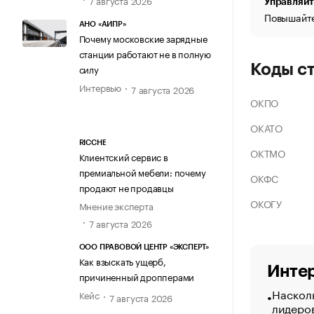
Управляйт
Повышайте
АНО «АИПР»
Почему московские зарядные
станции работают не в полную
Коды с
силу
Интервью
7 августа 2026
ОКПО
ОКАТО
RICCHE
ОКТМО
Клиентский сервис в
премиальной мебели: почему
ОКФС
продают не продавцы
ОКОГУ
Мнение эксперта
7 августа 2026
ООО ПРАВОВОЙ ЦЕНТР «ЭКСПЕРТ»
Как взыскать ущерб,
Интер
причиненный дропперами
Насколь
Кейс
7 августа 2026
лидеро