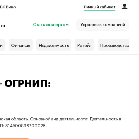
...
БК Вино
Личный кабинет
Стать экспертом
Управлять компанией
кте
азета
жи
Финансы
Недвижимость
Ретейл
Производство
— ОГРНИП:
ская область. Основной вид деятельности: Деятельность в
ИП: 314500536700026.