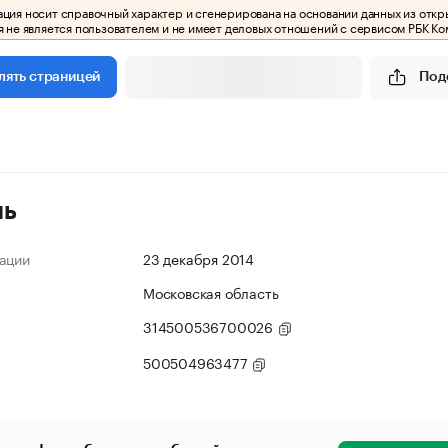
ия носит справочный характер и сгенерирована на основании данных из откр
 не является пользователем и не имеет деловых отношений с сервисом РБК Ко
Под
лять страницей
ль
ации
23 декабря 2014
Московская область
314500536700026
500504963477