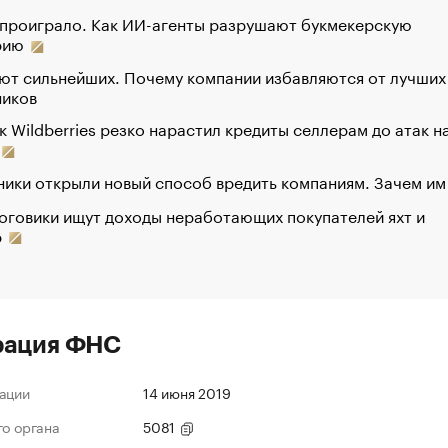
 проиграло. Как ИИ-агенты разрушают букмекерскую
рию
ют сильнейших. Почему компании избавляются от лучших
ников
к Wildberries резко нарастил кредиты селлерам до атак н
ики открыли новый способ вредить компаниям. Зачем им
оговики ищут доходы неработающих покупателей яхт и
р
рация ФНС
ации
14 июня 2019
го органа
5081