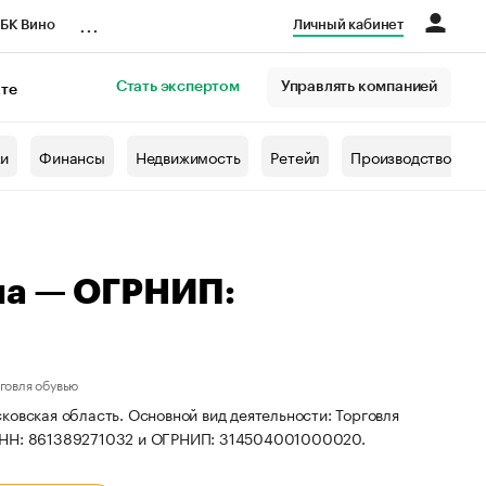
...
БК Вино
Личный кабинет
Стать экспертом
Управлять компанией
кте
азета
жи
Финансы
Недвижимость
Ретейл
Производство
на — ОГРНИП:
говля обувью
ковская область. Основной вид деятельности: Торговля
 ИНН: 861389271032 и ОГРНИП: 314504001000020.