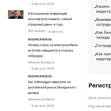
8 августа 2026
Казино
индуст
В Ассоциации владельцев
Выжива
кинотеатров назвали «самый
сотруд
страшный день» в году
РБК Бизнес
Как бан
8 августа
склады
RUSSIFICATION.RU
Сотрудн
Почему спрос на электромобили
из Китая смещается в сторону
Как нал
гибридов
кварти
Мнение эксперта
8 августа 2026
RUSSIFICATION.RU
Как Volkswagen вернулся на
Регист
российский рынок без единого
дилера
Дата регистр
Мнение эксперта
8 августа 2026
Код налогово