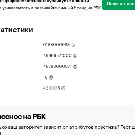
е профилем бизнеса и публикуйте новости
Получить дос
 узнаваемость и развивайте личный бренд на РБК
татистики
0188000968
46468571000
46768000071
16
4210015
есное на РБК
ко ваш авторитет зависит от атрибутов престижа? Тест д
в