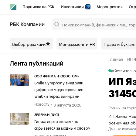
Подписка на РБК
Инвестиции
Мероприятия
Отр
Спорт
Школа управления РБК
РБК Образование
РБ
РБК Компании
Город
Стиль
Крипто
РБК Бизнес-среда
Дискусси
Выбор редакции
Менеджмент и HR
Право и бухгал
Спецпроекты СПб
Конференции СПб
Спецпроекты
Главная
ИП Я
Технологии и медиа
Финансы
Рынок наличной валют
Лента публикаций
ДЕЙСТВУЕТ
ОБНО
ООО ФИРМА «НОВОСТОМ»
ИП Я
Smile Symphony внедрили
цифровое моделирование
3145
улыбки перед винирами
Новость
8 августа 2026
Розничная торг
ИП Язина Над
ЗЕЛЁНЫЙ ЛИСТ
Гипоаллергенность: что
розничная об
скрывается за модным словом
Данные получен
Мнение эксперта