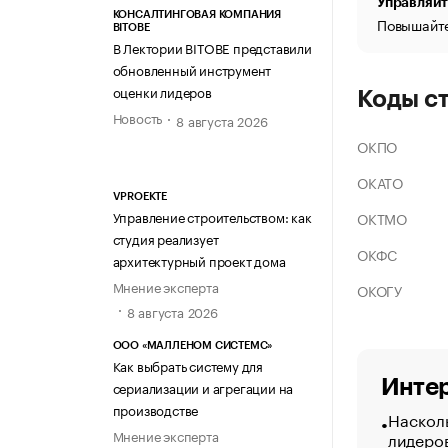
Управляйт
КОНСАЛТИНГОВАЯ КОМПАНИЯ
Повышайте
BITOBE
В Лектории BITOBE представили
обновленный инструмент
оценки лидеров
Коды с
Новость
8 августа 2026
ОКПО
ОКАТО
VPROEKTE
Управление строительством: как
ОКТМО
студия реализует
ОКФС
архитектурный проект дома
Мнение эксперта
ОКОГУ
8 августа 2026
ООО «МАЛЛЕНОМ СИСТЕМС»
Как выбрать систему для
Интер
сериализации и агрегации на
производстве
Насколь
Мнение эксперта
лидеро