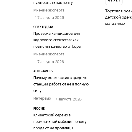
47.71.1
нужно знать пациенту
Мнение эксперта
Торговля роз
детской одеж
7 августа 2026
магазинах
СПЕКТРДАТА
Проверка кандидатов для
кадрового агентства: как
повысить качество отбора
Мнение эксперта
7 августа 2026
АНО «АИПР»
Почему московские зарядные
станции работают не в полную
силу
Интервью
7 августа 2026
RICCHE
Клиентский сервис в
премиальной мебели: почему
продают не продавцы