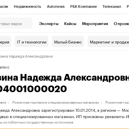
асли
Недвижимость
Autonews
РБК Компании
Телеканал
Р
К Курсы
РБК Life
Тренды
Визионеры
Национальные проекты
Эксперты
Кейсы
Мероприятия
О прое
онный клуб
Исследования
Кредитные рейтинги
Франшизы
Г
терия
IT и технологии
Малый бизнес
Маркетинг и прода
Проверка контрагентов
Политика
Экономика
Бизнес
зина Надежда Александровна
ы
ВЛЕНО
зина Надежда Александров
04001000020
овля
Розничная торговля в специализированных магазинах
Розничная тор
ежда Александровна зарегистрирован 10.01.2014, в регионе — Мос
увью в специализированных магазинах. ИП присвоены реквизиты
ы из публичных государственных источников.