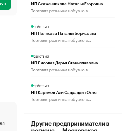
туп
ИП Скаженникова Наталья Егоровна
Торговля розничная обувью в...
ДЕЙСТВУЕТ
ИП Полякова Наталья Борисовна
Торговля розничная обувью в...
ДЕЙСТВУЕТ
ИП Лисовая Дарья Станиславовна
Торговля розничная обувью в...
ДЕЙСТВУЕТ
ИП Каримов Али Садраддин Оглы
Торговля розничная обувью в...
ля
«От спорта тело стареет иначе». Как живет глава ко
Другие предприниматели в
создавшей GTA