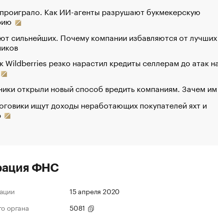
 проиграло. Как ИИ-агенты разрушают букмекерскую
рию
ют сильнейших. Почему компании избавляются от лучших
ников
к Wildberries резко нарастил кредиты селлерам до атак н
ики открыли новый способ вредить компаниям. Зачем им
оговики ищут доходы неработающих покупателей яхт и
р
рация ФНС
ации
15 апреля 2020
го органа
5081