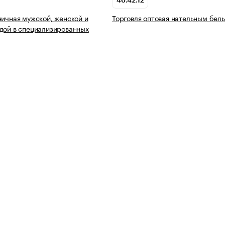
46.42.12
ничная мужской, женской и
Торговля оптовая нательным бел
дой в специализированных