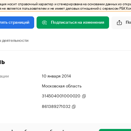
ия носит справочный характер и сгенерирована на основании данных из откр
 не является пользователем и не имеет деловых отношений с сервисом РБК Ко
Подписаться на изменения
По
лять страницей
 деятельности
ль
ации
10 января 2014
Московская область
314504001000020
861389271032