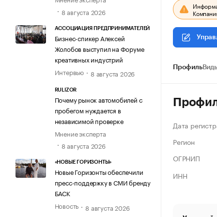
Информац
8 августа 2026
Компания
АССОЦИАЦИЯ ПРЕДПРИНИМАТЕЛЕЙ
Бизнес-спикер Алексей
Управ
Жолобов выступил на Форуме
креативных индустрий
Профиль
Виды
Интервью
8 августа 2026
RULIZOR
Почему рынок автомобилей с
Профи
пробегом нуждается в
независимой проверке
Дата регистр
Мнение эксперта
Регион
8 августа 2026
ОГРНИП
«НОВЫЕ ГОРИЗОНТЫ»
Новые Горизонты обеспечили
ИНН
пресс-поддержку в СМИ бренду
БАСК
Новость
8 августа 2026