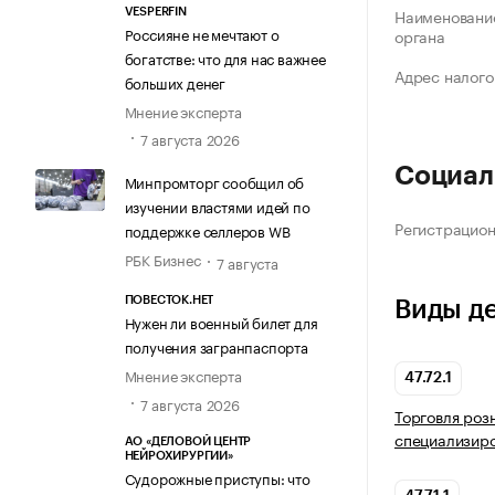
Наименование
VESPERFIN
Россияне не мечтают о
органа
богатстве: что для нас важнее
Адрес налого
больших денег
Мнение эксперта
7 августа 2026
Социал
Минпромторг сообщил об
изучении властями идей по
Регистрацио
поддержке селлеров WB
РБК Бизнес
7 августа
ПОВЕСТОК.НЕТ
Виды д
Нужен ли военный билет для
получения загранпаспорта
Мнение эксперта
47.72.1
7 августа 2026
Торговля роз
специализир
АО «ДЕЛОВОЙ ЦЕНТР
НЕЙРОХИРУРГИИ»
Судорожные приступы: что