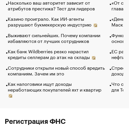
Насколько ваш авторитет зависит от
«От спо
атрибутов престижа? Тест для лидеров
глава к
Казино проиграло. Как ИИ-агенты
«Деньги
разрушают букмекерскую индустрию
Маск в 
Выживают сильнейших. Почему компании
Функции
избавляются от лучших сотрудников
основ э
Как банк Wildberries резко нарастил
ЕС раз
кредиты селлерам до атак на склады
нефти —
Сотрудники открыли новый способ вредить
Стресс 
компаниям. Зачем им это
доходов
Как налоговики ищут доходы
Что обв
неработающих покупателей яхт и квартир
для Tel
Регистрация ФНС