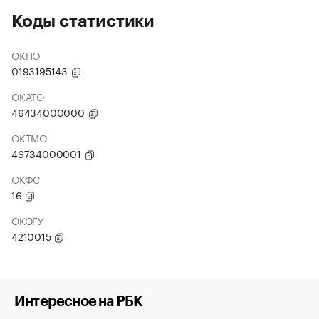
Коды статистики
ОКПО
0193195143
ОКАТО
46434000000
ОКТМО
46734000001
ОКФС
16
ОКОГУ
4210015
Интересное на РБК