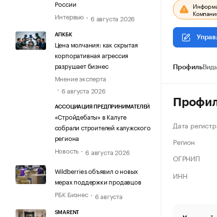
России
Информац
Компания
Интервью
6 августа 2026
АПКБК
Управ
Цена молчания: как скрытая
корпоративная агрессия
разрушает бизнес
Профиль
Виды
Мнение эксперта
6 августа 2026
Профи
АССОЦИАЦИЯ ПРЕДПРИНИМАТЕЛЕЙ
«Стройдебаты» в Калуге
Дата регистр
собрали строителей калужского
региона
Регион
Новость
6 августа 2026
ОГРНИП
Wildberries объявил о новых
ИНН
мерах поддержки продавцов
РБК Бизнес
6 августа
SMARENT