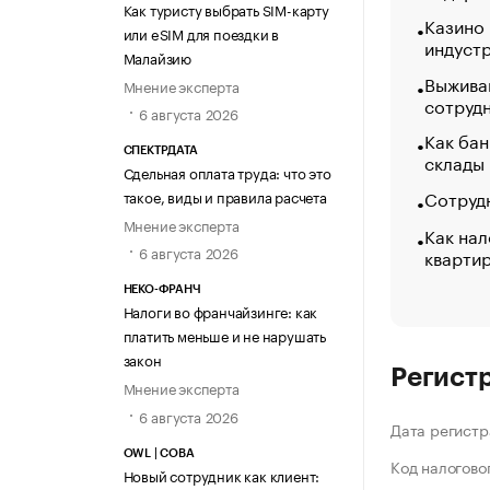
Как туристу выбрать SIM-карту
Казино
или eSIM для поездки в
индуст
Малайзию
Выжива
Мнение эксперта
сотруд
6 августа 2026
Как бан
СПЕКТРДАТА
склады
Сдельная оплата труда: что это
Сотрудн
такое, виды и правила расчета
Мнение эксперта
Как нал
6 августа 2026
кварти
НЕКО-ФРАНЧ
Налоги во франчайзинге: как
платить меньше и не нарушать
закон
Регист
Мнение эксперта
6 августа 2026
Дата регистр
OWL | СОВА
Код налогово
Новый сотрудник как клиент: