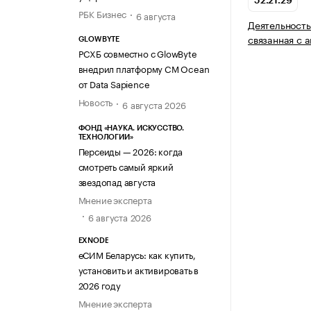
52.21.29
РБК Бизнес
6 августа
Деятельность
связанная с 
GLOWBYTE
РСХБ совместно с GlowByte
внедрил платформу CM Ocean
от Data Sapience
Новость
6 августа 2026
ФОНД «НАУКА. ИСКУССТВО.
ТЕХНОЛОГИИ»
Персеиды — 2026: когда
смотреть самый яркий
звездопад августа
Мнение эксперта
6 августа 2026
EXNODE
еСИМ Беларусь: как купить,
установить и активировать в
2026 году
Мнение эксперта