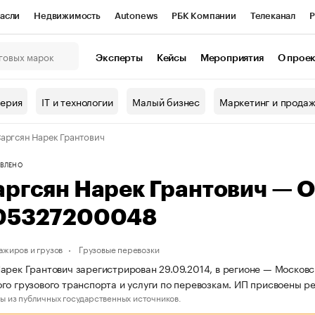
асли
Недвижимость
Autonews
РБК Компании
Телеканал
Р
К Курсы
РБК Life
Тренды
Визионеры
Национальные проекты
Эксперты
Кейсы
Мероприятия
О прое
онный клуб
Исследования
Кредитные рейтинги
Франшизы
Г
терия
IT и технологии
Малый бизнес
Маркетинг и прода
Проверка контрагентов
Политика
Экономика
Бизнес
аргсян Нарек Грантович
ы
ВЛЕНО
аргсян Нарек Грантович — 
05327200048
ажиров и грузов
Грузовые перевозки
арек Грантович зарегистрирован 29.09.2014, в регионе — Московс
го грузового транспорта и услуги по перевозкам. ИП присвоены
ы из публичных государственных источников.