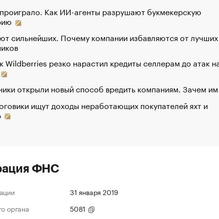
 проиграло. Как ИИ-агенты разрушают букмекерскую
рию
ют сильнейших. Почему компании избавляются от лучших
ников
к Wildberries резко нарастил кредиты селлерам до атак н
ики открыли новый способ вредить компаниям. Зачем им
оговики ищут доходы неработающих покупателей яхт и
р
рация ФНС
ации
31 января 2019
го органа
5081