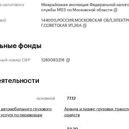
 налогового
Межрайонная инспекция Федеральной налог
службы №23 по Московской области
вой
144000,РОССИЯ,МОСКОВСКАЯ ОБЛ,ЭЛЕКТР
Г,СОВЕТСКАЯ УЛ,26А
ьные фонды
нный номер СФР
1283083218
еятельности
77.12
ОСНОВНОЙ
 автомобильного грузового
Аренда и лизинг грузовых транс
 услуги по перевозкам
средств