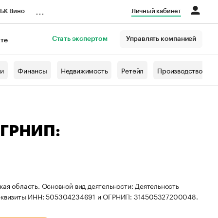
...
БК Вино
Личный кабинет
Стать экспертом
Управлять компанией
кте
азета
жи
Финансы
Недвижимость
Ретейл
Производство
ОГРНИП:
кая область. Основной вид деятельности: Деятельность
 реквизиты ИНН: 505304234691 и ОГРНИП: 314505327200048.