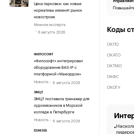
Управляйт
Цена парковки: как новые
Повышайте
нормативы изменят рынок
новостроек
Мнение эксперта
Коды с
6 августа 2026
ОКПО
ОКАТО
ФИЛОСОФТ
«Философт» интегрировал
ОКТМО
оборудование BAS-IP с
платформой «Мажордом»
ОКФС
Новость
6 августа 2026
ОКОГУ
ЭМЦТ
ЭМЦТ поставила тренажер для
судомехаников в Морской
колледж в Петербурге
Интер
Новость
6 августа 2026
Насколь
лидеро
ESIM365