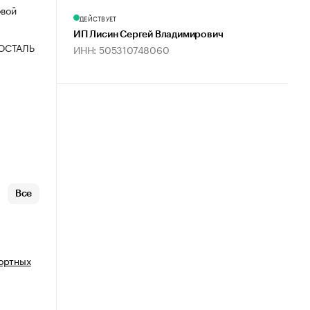
овой
ДЕЙСТВУЕТ
ИП Лисин Сергей Владимирович
ОСТАЛЬ
ИНН: 505310748060
Все
портных