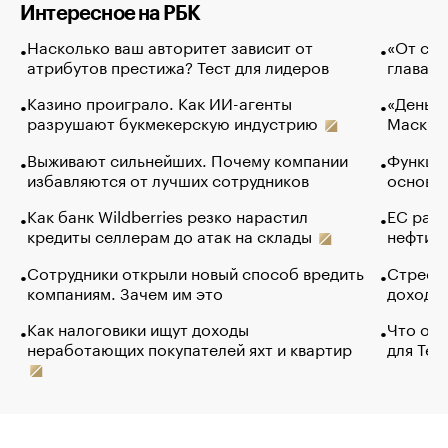
Интересное на РБК
Насколько ваш авторитет зависит от
«От спо
атрибутов престижа? Тест для лидеров
глава к
Казино проиграло. Как ИИ-агенты
«Деньги
разрушают букмекерскую индустрию
Маск в 
Выживают сильнейших. Почему компании
Функции
избавляются от лучших сотрудников
основ э
Как банк Wildberries резко нарастил
ЕС раз
кредиты селлерам до атак на склады
нефти —
Сотрудники открыли новый способ вредить
Стресс 
компаниям. Зачем им это
доходов
Как налоговики ищут доходы
Что обв
неработающих покупателей яхт и квартир
для Tel