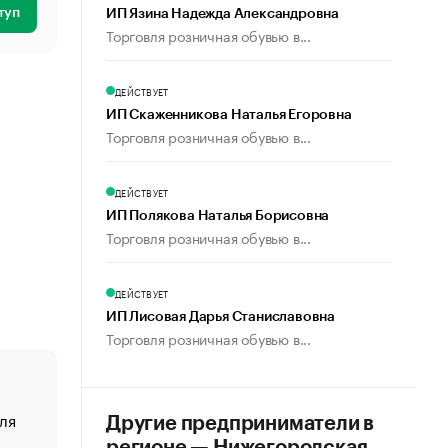
туп
ИП Язина Надежда Александровна
Торговля розничная обувью в...
ДЕЙСТВУЕТ
ИП Скаженникова Наталья Егоровна
Торговля розничная обувью в...
ДЕЙСТВУЕТ
ИП Полякова Наталья Борисовна
Торговля розничная обувью в...
ДЕЙСТВУЕТ
ИП Лисовая Дарья Станиславовна
Торговля розничная обувью в...
ля
«От спорта тело стареет иначе». Как живет глава ко
Другие предприниматели в
создавшей GTA