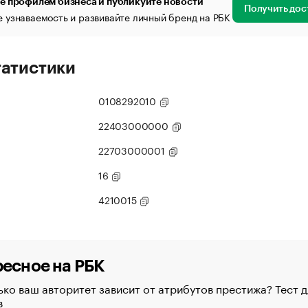
е профилем бизнеса и публикуйте новости
Получить дос
 узнаваемость и развивайте личный бренд на РБК
татистики
0108292010
22403000000
22703000001
16
4210015
есное на РБК
ко ваш авторитет зависит от атрибутов престижа? Тест д
в