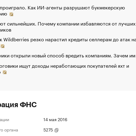
 проиграло. Как ИИ-агенты разрушают букмекерскую
рию
ют сильнейших. Почему компании избавляются от лучших
ников
к Wildberries резко нарастил кредиты селлерам до атак н
ики открыли новый способ вредить компаниям. Зачем им
оговики ищут доходы неработающих покупателей яхт и
р
рация ФНС
ации
14 мая 2016
го органа
5275