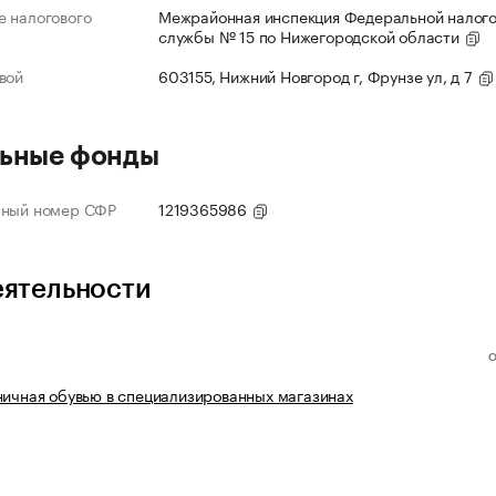
 налогового
Межрайонная инспекция Федеральной налог
службы № 15 по Нижегородской области
вой
603155, Нижний Новгород г, Фрунзе ул, д 7
ьные фонды
нный номер СФР
1219365986
еятельности
ничная обувью в специализированных магазинах