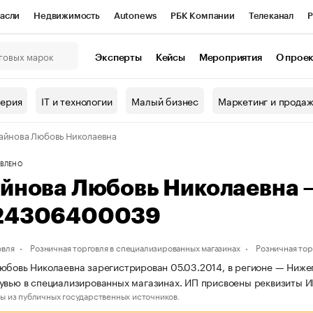
асли
Недвижимость
Autonews
РБК Компании
Телеканал
Р
К Курсы
РБК Life
Тренды
Визионеры
Национальные проекты
Эксперты
Кейсы
Мероприятия
О прое
онный клуб
Исследования
Кредитные рейтинги
Франшизы
Г
терия
IT и технологии
Малый бизнес
Маркетинг и прода
Проверка контрагентов
Политика
Экономика
Бизнес
айнова Любовь Николаевна
ы
ВЛЕНО
айнова Любовь Николаевна
24306400039
овля
Розничная торговля в специализированных магазинах
Розничная тор
юбовь Николаевна зарегистрирован 05.03.2014, в регионе — Нижег
бувью в специализированных магазинах. ИП присвоены реквизит
ы из публичных государственных источников.