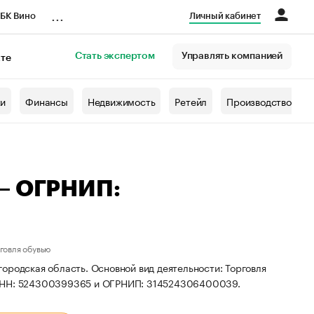
...
БК Вино
Личный кабинет
Стать экспертом
Управлять компанией
кте
азета
жи
Финансы
Недвижимость
Ретейл
Производство
 — ОГРНИП:
говля обувью
ородская область. Основной вид деятельности: Торговля
ы ИНН: 524300399365 и ОГРНИП: 314524306400039.