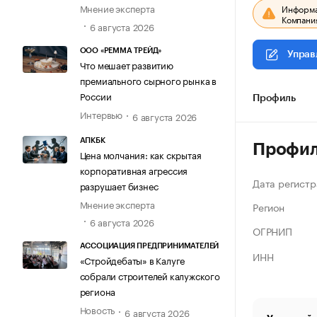
Мнение эксперта
Информац
Компания
6 августа 2026
ООО «РЕММА ТРЕЙД»
Управ
Что мешает развитию
премиального сырного рынка в
России
Профиль
Интервью
6 августа 2026
АПКБК
Профи
Цена молчания: как скрытая
корпоративная агрессия
Дата регистр
разрушает бизнес
Мнение эксперта
Регион
6 августа 2026
ОГРНИП
АССОЦИАЦИЯ ПРЕДПРИНИМАТЕЛЕЙ
ИНН
«Стройдебаты» в Калуге
собрали строителей калужского
региона
Новость
6 августа 2026