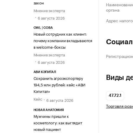
закон
Наименование
органа
Мнение эксперта
6 августа 2026
Адрес налого
OWL | СОВА
Новый сотрудник как клиент:
почему компании вкладываются
Социал
в welcome-боксы
Мнение эксперта
Регистрацио
6 августа 2026
АВИ КЭПИТАЛ
Виды д
Сохранить агроэкспортеру
194,5 млн рублей: кейс «АВИ
Кэпитал»
47.72.1
Кейс
6 августа 2026
Торговля роз
НОВАЯ АНАТОМИЯ
Мужчины пришли к
косметологу: как выглядит
новый пациент