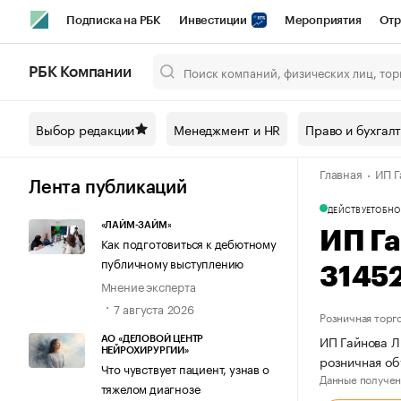
Подписка на РБК
Инвестиции
Мероприятия
Отр
Спорт
Школа управления РБК
РБК Образование
РБ
РБК Компании
Город
Стиль
Крипто
РБК Бизнес-среда
Дискусси
Выбор редакции
Менеджмент и HR
Право и бухгал
Спецпроекты СПб
Конференции СПб
Спецпроекты
Главная
ИП Г
Технологии и медиа
Финансы
Рынок наличной валют
Лента публикаций
ДЕЙСТВУЕТ
ОБНО
«ЛАЙМ-ЗАЙМ»
ИП Г
Как подготовиться к дебютному
публичному выступлению
3145
Мнение эксперта
7 августа 2026
Розничная торг
ИП Гайнова Л
АО «ДЕЛОВОЙ ЦЕНТР
НЕЙРОХИРУРГИИ»
розничная о
Что чувствует пациент, узнав о
Данные получен
тяжелом диагнозе