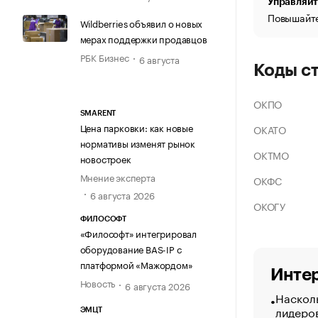
Управляйт
Повышайте
Wildberries объявил о новых
мерах поддержки продавцов
РБК Бизнес
6 августа
Коды с
ОКПО
SMARENT
Цена парковки: как новые
ОКАТО
нормативы изменят рынок
ОКТМО
новостроек
Мнение эксперта
ОКФС
6 августа 2026
ОКОГУ
ФИЛОСОФТ
«Философт» интегрировал
оборудование BAS-IP с
платформой «Мажордом»
Интер
Новость
6 августа 2026
Насколь
лидеро
ЭМЦТ