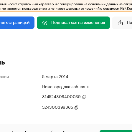
ия носит справочный характер и сгенерирована на основании данных из откр
 не является пользователем и не имеет деловых отношений с сервисом РБК Ко
Подписаться на изменения
По
лять страницей
ль
ации
5 марта 2014
Нижегородская область
314524306400039
524300399365