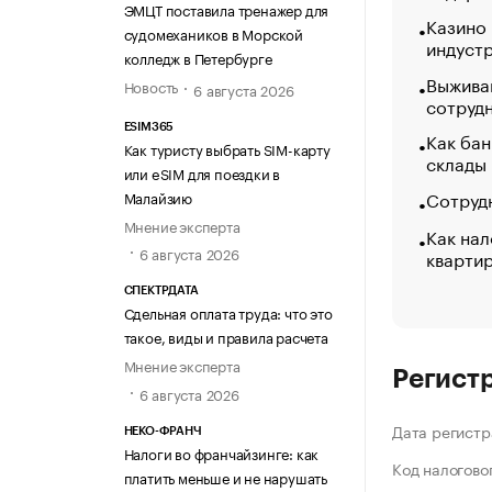
ЭМЦТ поставила тренажер для
Казино
судомехаников в Морской
индуст
колледж в Петербурге
Выжива
Новость
6 августа 2026
сотруд
ESIM365
Как бан
Как туристу выбрать SIM-карту
склады
или eSIM для поездки в
Сотрудн
Малайзию
Мнение эксперта
Как нал
6 августа 2026
кварти
СПЕКТРДАТА
Сдельная оплата труда: что это
такое, виды и правила расчета
Мнение эксперта
Регист
6 августа 2026
Дата регистр
НЕКО-ФРАНЧ
Налоги во франчайзинге: как
Код налогово
платить меньше и не нарушать