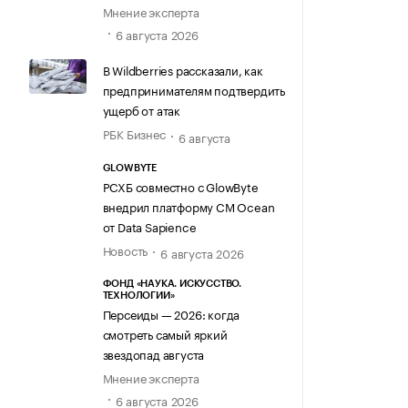
Мнение эксперта
6 августа 2026
В Wildberries рассказали, как
предпринимателям подтвердить
ущерб от атак
РБК Бизнес
6 августа
GLOWBYTE
РСХБ совместно с GlowByte
внедрил платформу CM Ocean
от Data Sapience
Новость
6 августа 2026
ФОНД «НАУКА. ИСКУССТВО.
ТЕХНОЛОГИИ»
Персеиды — 2026: когда
смотреть самый яркий
звездопад августа
Мнение эксперта
6 августа 2026