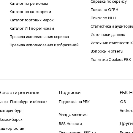
Справка по сервису
Каталог по регионам
Поиск по ОГРН
Каталог по категориям
Поиск по ИНН
Каталог торговых марок
Статистика и аудитори
Каталог ИП по регионам
Источники данных
Правила использования сервиса
Источник отчетности 
Правила использования изображений
Вопросы и ответы
Политика Cookies РБК
Новости регионов
Подписки
РБК Н
анкт-Петербург и область
Подписка на РБК
iOS
катеринбург
Androi
Уведомления
Новосибирск
Други
RSS Новости
Башкортостан
Оповещения RBC.ru
Домены