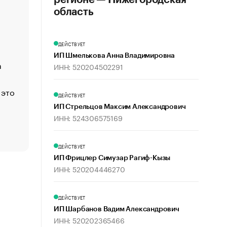
регионе — Нижегородская
«Деньги будут не нужны»: что рассказал Маск в инт
область
Economist
Функции менеджмента: пять ключевых основ эффект
ДЕЙСТВУЕТ
управления
ИП Шмелькова Анна Владимировна
а
ЕС разрешил конфискацию российской нефти — чем
ИНН: 520204502291
Москва
 это
Стресс обеспеченных людей: почему рост доходов 
ДЕЙСТВУЕТ
счастья
ИП Стрельцов Максим Александрович
Что обвинения против Павла Дурова значат для Tele
ИНН: 524306575169
пользователей
ДЕЙСТВУЕТ
ИП Фрицлер Симузар Рагиф-Кызы
ИНН: 520204446270
ДЕЙСТВУЕТ
ИП Шарбанов Вадим Александрович
ИНН: 520202365466