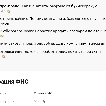
 проиграло. Как ИИ-агенты разрушают букмекерскую
рию
ют сильнейших. Почему компании избавляются от лучших
ников
к Wildberries резко нарастил кредиты селлерам до атак н
ики открыли новый способ вредить компаниям. Зачем им
оговики ищут доходы неработающих покупателей яхт и
р
рация ФНС
ации
15 мая 2016
го органа
5275