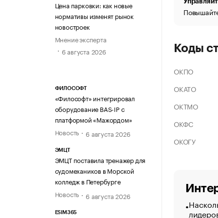
Управляйт
Цена парковки: как новые
Повышайте
нормативы изменят рынок
новостроек
Мнение эксперта
Коды с
6 августа 2026
ОКПО
ОКАТО
ФИЛОСОФТ
«Философт» интегрировал
ОКТМО
оборудование BAS-IP с
платформой «Мажордом»
ОКФС
Новость
6 августа 2026
ОКОГУ
ЭМЦТ
ЭМЦТ поставила тренажер для
судомехаников в Морской
колледж в Петербурге
Интер
Новость
6 августа 2026
Насколь
лидеро
ESIM365