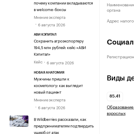
почему компании вкладываются
Наименование
в welcome-боксы
органа
Мнение эксперта
Адрес налого
6 августа 2026
АВИ КЭПИТАЛ
Сохранить агроэкспортеру
Социал
194,5 млн рублей: кейс «АВИ
Кэпитал»
Регистрацио
Кейс
6 августа 2026
НОВАЯ АНАТОМИЯ
Виды д
Мужчины пришли к
косметологу: как выглядит
новый пациент
85.41
Мнение эксперта
Образование 
6 августа 2026
взрослых
В Wildberries рассказали, как
предпринимателям подтвердить
ущерб от атак