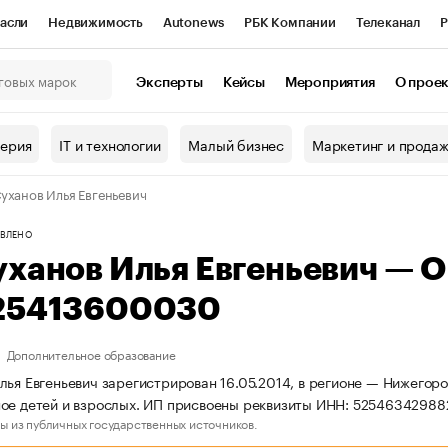
асли
Недвижимость
Autonews
РБК Компании
Телеканал
Р
К Курсы
РБК Life
Тренды
Визионеры
Национальные проекты
Эксперты
Кейсы
Мероприятия
О прое
онный клуб
Исследования
Кредитные рейтинги
Франшизы
Г
терия
IT и технологии
Малый бизнес
Маркетинг и прода
Проверка контрагентов
Политика
Экономика
Бизнес
уханов Илья Евгеньевич
ы
ВЛЕНО
уханов Илья Евгеньевич — 
25413600030
Дополнительное образование
лья Евгеньевич зарегистрирован 16.05.2014, в регионе — Нижегор
ое детей и взрослых. ИП присвоены реквизиты ИНН: 5254634298
ы из публичных государственных источников.