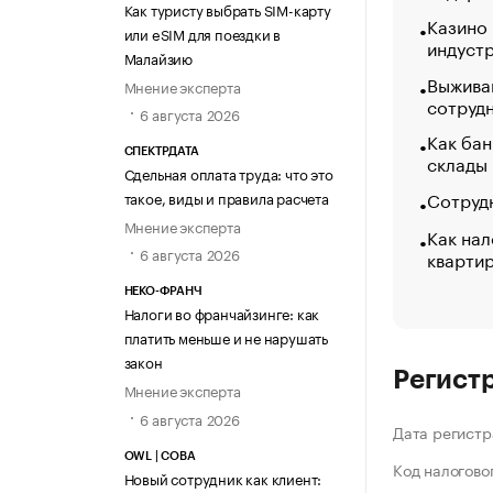
Как туристу выбрать SIM-карту
Казино
или eSIM для поездки в
индуст
Малайзию
Выжива
Мнение эксперта
сотруд
6 августа 2026
Как бан
СПЕКТРДАТА
склады
Сдельная оплата труда: что это
Сотрудн
такое, виды и правила расчета
Мнение эксперта
Как нал
6 августа 2026
кварти
НЕКО-ФРАНЧ
Налоги во франчайзинге: как
платить меньше и не нарушать
закон
Регист
Мнение эксперта
6 августа 2026
Дата регистр
OWL | СОВА
Код налогово
Новый сотрудник как клиент: