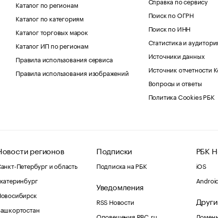
Справка по сервису
Каталог по регионам
Поиск по ОГРН
Каталог по категориям
Поиск по ИНН
Каталог торговых марок
Статистика и аудитори
Каталог ИП по регионам
Источники данных
Правила использования сервиса
Источник отчетности 
Правила использования изображений
Вопросы и ответы
Политика Cookies РБК
Новости регионов
Подписки
РБК Н
анкт-Петербург и область
Подписка на РБК
iOS
катеринбург
Androi
Уведомления
Новосибирск
Други
RSS Новости
Башкортостан
Оповещения RBC.ru
Домены