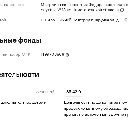
 налогового
Межрайонная инспекция Федеральной налог
службы № 15 по Нижегородской области
вой
603155, Нижний Новгород г, Фрунзе ул, д 7
ьные фонды
нный номер СФР
1199703966
еятельности
85.42.9
ОСНОВНОЙ
дополнительное детей и
Деятельность по дополнительном
профессиональному образовани
прочая, не включенная в другие 