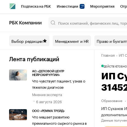
Подписка на РБК
Инвестиции
Мероприятия
Отр
Спорт
Школа управления РБК
РБК Образование
РБ
РБК Компании
Город
Стиль
Крипто
РБК Бизнес-среда
Дискусси
Выбор редакции
Менеджмент и HR
Право и бухгал
Спецпроекты СПб
Конференции СПб
Спецпроекты
Главная
ИП С
Технологии и медиа
Финансы
Рынок наличной валют
Лента публикаций
ДЕЙСТВУЕТ
ОБНО
АО «ДЕЛОВОЙ ЦЕНТР
ИП С
НЕЙРОХИРУРГИИ»
Что чувствует пациент, узнав о
3145
тяжелом диагнозе
Мнение эксперта
Образование
6 августа 2026
ИП Суханов И
ООО «РЕММА ТРЕЙД»
дополнительн
Что мешает развитию
Данные получен
премиального сырного рынка в