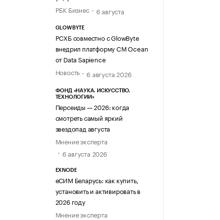
РБК Бизнес
6 августа
GLOWBYTE
РСХБ совместно с GlowByte
внедрил платформу CM Ocean
от Data Sapience
Новость
6 августа 2026
ФОНД «НАУКА. ИСКУССТВО.
ТЕХНОЛОГИИ»
Персеиды — 2026: когда
смотреть самый яркий
звездопад августа
Мнение эксперта
6 августа 2026
EXNODE
еСИМ Беларусь: как купить,
установить и активировать в
2026 году
Мнение эксперта