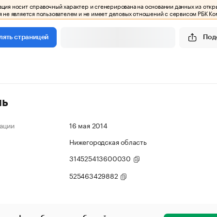
ия носит справочный характер и сгенерирована на основании данных из откр
 не является пользователем и не имеет деловых отношений с сервисом РБК Ко
Под
лять страницей
ль
ации
16 мая 2014
Нижегородская область
314525413600030
525463429882