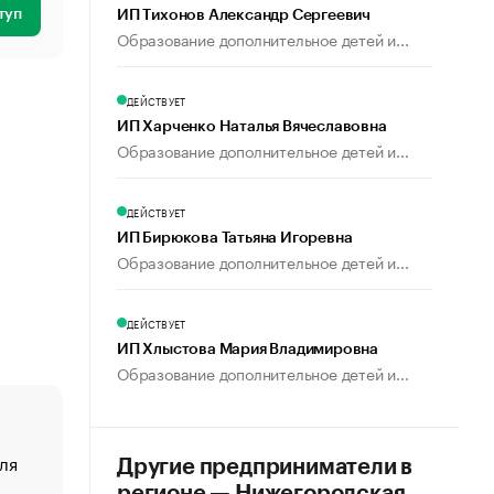
туп
ИП Тихонов Александр Сергеевич
Образование дополнительное детей и...
ДЕЙСТВУЕТ
ИП Харченко Наталья Вячеславовна
Образование дополнительное детей и...
ДЕЙСТВУЕТ
ИП Бирюкова Татьяна Игоревна
Образование дополнительное детей и...
ДЕЙСТВУЕТ
ИП Хлыстова Мария Владимировна
Образование дополнительное детей и...
ля
«От спорта тело стареет иначе». Как живет глава ко
Другие предприниматели в
создавшей GTA