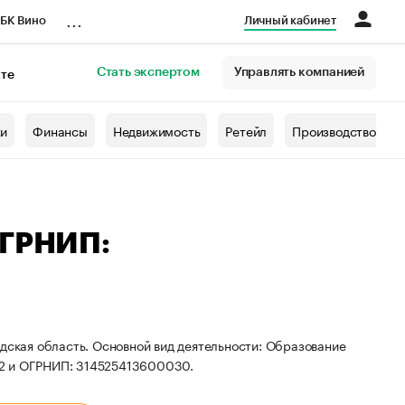
...
БК Вино
Личный кабинет
Стать экспертом
Управлять компанией
кте
азета
жи
Финансы
Недвижимость
Ретейл
Производство
ОГРНИП:
одская область. Основной вид деятельности: Образование
82 и ОГРНИП: 314525413600030.