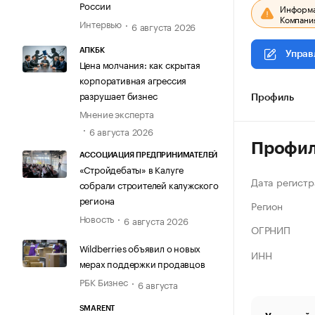
России
Информац
Компания
Интервью
6 августа 2026
АПКБК
Управ
Цена молчания: как скрытая
корпоративная агрессия
разрушает бизнес
Профиль
Мнение эксперта
6 августа 2026
Профи
АССОЦИАЦИЯ ПРЕДПРИНИМАТЕЛЕЙ
«Стройдебаты» в Калуге
Дата регистр
собрали строителей калужского
региона
Регион
Новость
6 августа 2026
ОГРНИП
Wildberries объявил о новых
ИНН
мерах поддержки продавцов
РБК Бизнес
6 августа
SMARENT