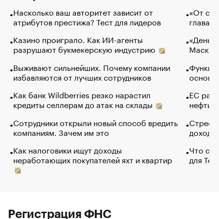
Насколько ваш авторитет зависит от
«От спо
атрибутов престижа? Тест для лидеров
глава к
Казино проиграло. Как ИИ-агенты
«Деньги
разрушают букмекерскую индустрию
Маск в 
Выживают сильнейших. Почему компании
Функции
избавляются от лучших сотрудников
основ э
Как банк Wildberries резко нарастил
ЕС раз
кредиты селлерам до атак на склады
нефти —
Сотрудники открыли новый способ вредить
Стресс 
компаниям. Зачем им это
доходов
Как налоговики ищут доходы
Что обв
неработающих покупателей яхт и квартир
для Tel
Регистрация ФНС