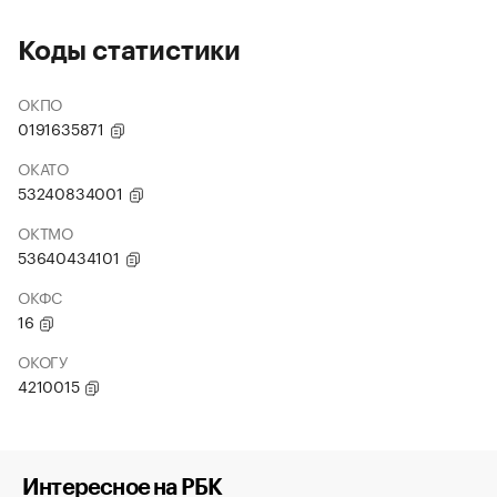
Коды статистики
ОКПО
0191635871
ОКАТО
53240834001
ОКТМО
53640434101
ОКФС
16
ОКОГУ
4210015
Интересное на РБК