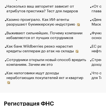
Насколько ваш авторитет зависит от
«От спо
атрибутов престижа? Тест для лидеров
глава к
Казино проиграло. Как ИИ-агенты
«Деньги
разрушают букмекерскую индустрию
Маск в 
Выживают сильнейших. Почему компании
Функции
избавляются от лучших сотрудников
основ э
Как банк Wildberries резко нарастил
ЕС раз
кредиты селлерам до атак на склады
нефти —
Сотрудники открыли новый способ вредить
Стресс 
компаниям. Зачем им это
доходов
Как налоговики ищут доходы
Что обв
неработающих покупателей яхт и квартир
для Tel
Регистрация ФНС