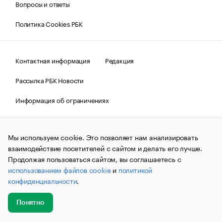
Вопросы и ответы
Политика Cookies РБК
Контактная информация
Редакция
Рассылка РБК Новости
Информация об ограничениях
Правовая информация
О соблюдении авторских прав
Мы используем cookie. Это позволяет нам анализировать
© АО «РОСБИЗНЕСКОНСАЛТИНГ»,
1995–2026.
Сообщения
и материалы информационного агентства «РБК»
взаимодействие посетителей с сайтом и делать его лучше.
(зарегистрировано Федеральной службой по надзору в сфере
Продолжая пользоваться сайтом, вы соглашаетесь с
связи, информационных технологий и массовых
использованием файлов cookie
и
политикой
коммуникаций (Роскомнадзор) 09.12.2015 за номером ИА
№ФС77-63848) сопровождаются пометкой «РБК». Отдельные
конфиденциальности
.
публикации могут содержать информацию,
не предназначенную для пользователей
до 18 лет.
companycardsfeedback@rbc.ru
Понятно
Добавить
Главное
Эксперты
Кейсы
Мероприятия