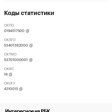
Коды статистики
ОКПО
0194517500
ОКАТО
53401362000
ОКТМО
53701000001
ОКФС
16
ОКОГУ
4210015
Интересное на РБК