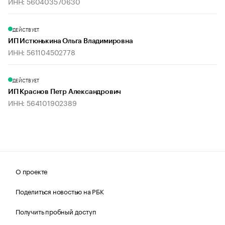
ИНН: 560403570630
ДЕЙСТВУЕТ
ИП Истюнькина Ольга Владимировна
ИНН: 561104502778
ДЕЙСТВУЕТ
ИП Краснов Петр Александрович
ИНН: 564101902389
О проекте
Поделиться новостью на РБК
Получить пробный доступ