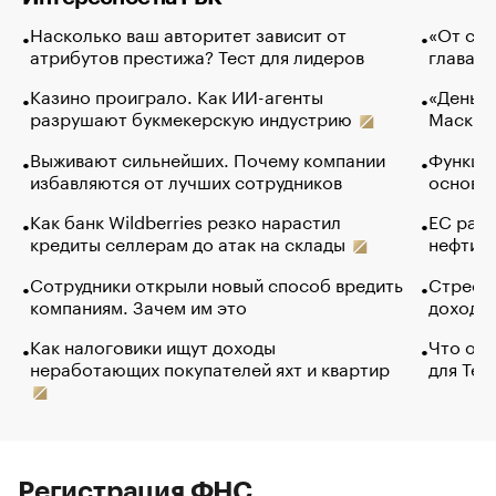
Насколько ваш авторитет зависит от
«От спо
атрибутов престижа? Тест для лидеров
глава к
Казино проиграло. Как ИИ-агенты
«Деньги
разрушают букмекерскую индустрию
Маск в 
Выживают сильнейших. Почему компании
Функции
избавляются от лучших сотрудников
основ э
Как банк Wildberries резко нарастил
ЕС раз
кредиты селлерам до атак на склады
нефти —
Сотрудники открыли новый способ вредить
Стресс 
компаниям. Зачем им это
доходов
Как налоговики ищут доходы
Что обв
неработающих покупателей яхт и квартир
для Tel
Регистрация ФНС