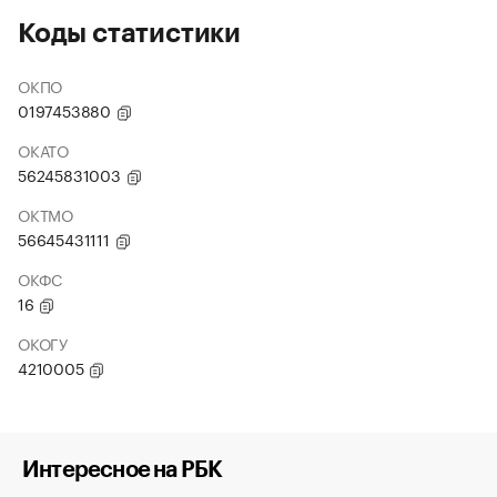
Коды статистики
ОКПО
0197453880
ОКАТО
56245831003
ОКТМО
56645431111
ОКФС
16
ОКОГУ
4210005
Интересное на РБК