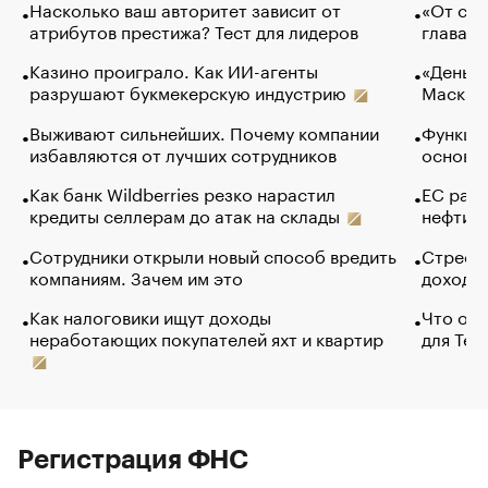
Насколько ваш авторитет зависит от
«От спо
атрибутов престижа? Тест для лидеров
глава к
Казино проиграло. Как ИИ-агенты
«Деньги
разрушают букмекерскую индустрию
Маск в 
Выживают сильнейших. Почему компании
Функции
избавляются от лучших сотрудников
основ э
Как банк Wildberries резко нарастил
ЕС раз
кредиты селлерам до атак на склады
нефти —
Сотрудники открыли новый способ вредить
Стресс 
компаниям. Зачем им это
доходов
Как налоговики ищут доходы
Что обв
неработающих покупателей яхт и квартир
для Tel
Регистрация ФНС