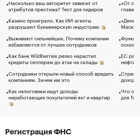
Насколько ваш авторитет зависит от
«От спо
атрибутов престижа? Тест для лидеров
глава к
Казино проиграло. Как ИИ-агенты
«Деньги
разрушают букмекерскую индустрию
Маск в 
Выживают сильнейших. Почему компании
Функции
избавляются от лучших сотрудников
основ э
Как банк Wildberries резко нарастил
ЕС раз
кредиты селлерам до атак на склады
нефти —
Сотрудники открыли новый способ вредить
Стресс 
компаниям. Зачем им это
доходов
Как налоговики ищут доходы
Что обв
неработающих покупателей яхт и квартир
для Tel
Регистрация ФНС