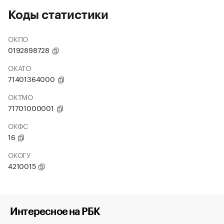
Коды статистики
ОКПО
0192898728
ОКАТО
71401364000
ОКТМО
71701000001
ОКФС
16
ОКОГУ
4210015
Интересное на РБК