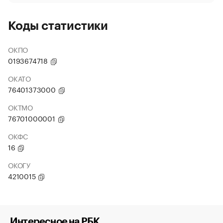
Коды статистики
ОКПО
0193674718
ОКАТО
76401373000
ОКТМО
76701000001
ОКФС
16
ОКОГУ
4210015
Интересное на РБК