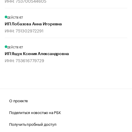
ИНН: 753700544605
ДЕЙСТВУЕТ
ИП Лобазова Анна Игоревна
ИНН: 751302972291
ДЕЙСТВУЕТ
ИП Ящук Ксения Александровна
ИНН: 753616779729
О проекте
Поделиться новостью на РБК
Получить пробный доступ