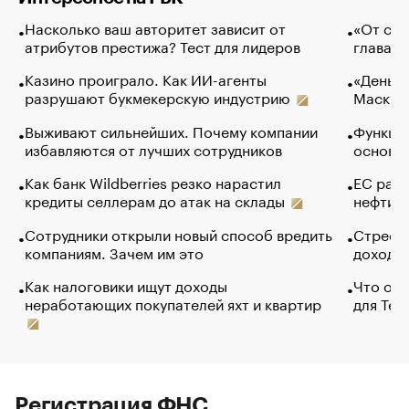
Насколько ваш авторитет зависит от
«От спо
атрибутов престижа? Тест для лидеров
глава к
Казино проиграло. Как ИИ-агенты
«Деньги
разрушают букмекерскую индустрию
Маск в 
Выживают сильнейших. Почему компании
Функции
избавляются от лучших сотрудников
основ э
Как банк Wildberries резко нарастил
ЕС раз
кредиты селлерам до атак на склады
нефти —
Сотрудники открыли новый способ вредить
Стресс 
компаниям. Зачем им это
доходов
Как налоговики ищут доходы
Что обв
неработающих покупателей яхт и квартир
для Tel
Регистрация ФНС