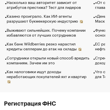
Насколько ваш авторитет зависит от
«От спо
атрибутов престижа? Тест для лидеров
глава к
Казино проиграло. Как ИИ-агенты
«Деньги
разрушают букмекерскую индустрию
Маск в 
Выживают сильнейших. Почему компании
Функции
избавляются от лучших сотрудников
основ э
Как банк Wildberries резко нарастил
ЕС раз
кредиты селлерам до атак на склады
нефти —
Сотрудники открыли новый способ вредить
Стресс 
компаниям. Зачем им это
доходов
Как налоговики ищут доходы
Что обв
неработающих покупателей яхт и квартир
для Tel
Регистрация ФНС