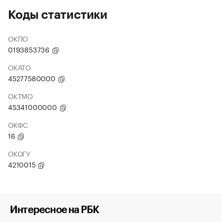
Коды статистики
ОКПО
0193853736
ОКАТО
45277580000
ОКТМО
45341000000
ОКФС
16
ОКОГУ
4210015
Интересное на РБК