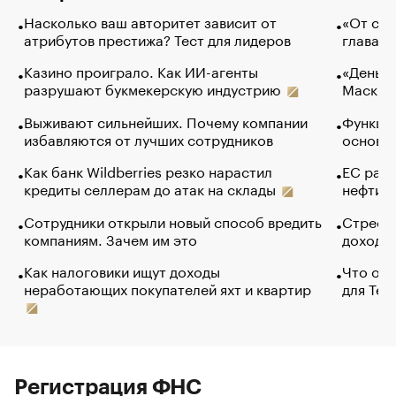
Насколько ваш авторитет зависит от
«От спо
атрибутов престижа? Тест для лидеров
глава к
Казино проиграло. Как ИИ-агенты
«Деньги
разрушают букмекерскую индустрию
Маск в 
Выживают сильнейших. Почему компании
Функции
избавляются от лучших сотрудников
основ э
Как банк Wildberries резко нарастил
ЕС раз
кредиты селлерам до атак на склады
нефти —
Сотрудники открыли новый способ вредить
Стресс 
компаниям. Зачем им это
доходов
Как налоговики ищут доходы
Что обв
неработающих покупателей яхт и квартир
для Tel
Регистрация ФНС