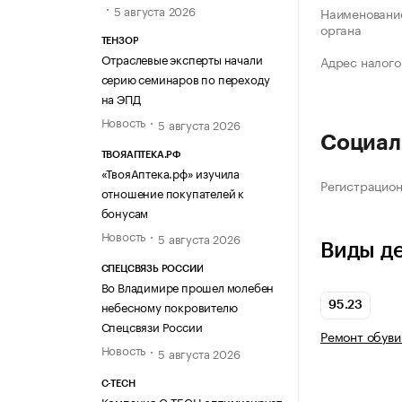
5 августа 2026
Наименование
органа
ТЕНЗОР
Отраслевые эксперты начали
Адрес налого
серию семинаров по переходу
на ЭПД
Новость
5 августа 2026
Социал
ТВОЯАПТЕКА.РФ
«ТвояАптека.рф» изучила
Регистрацио
отношение покупателей к
бонусам
Новость
5 августа 2026
Виды д
СПЕЦСВЯЗЬ РОССИИ
Во Владимире прошел молебен
небесному покровителю
95.23
Спецсвязи России
Ремонт обуви
Новость
5 августа 2026
C-TECH
Компания C-TECH оптимизирует