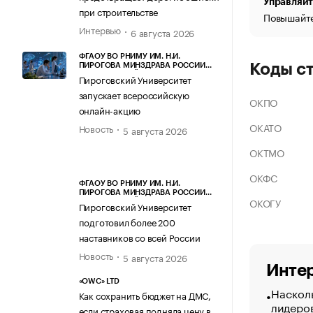
Управляйт
при строительстве
Повышайте
Интервью
6 августа 2026
ФГАОУ ВО РНИМУ ИМ. Н.И.
Коды с
ПИРОГОВА МИНЗДРАВА РОССИИ
(ПИРОГОВСКИЙ УНИВЕРСИТЕТ)
Пироговский Университет
запускает всероссийскую
ОКПО
онлайн-акцию
ОКАТО
Новость
5 августа 2026
ОКТМО
ОКФС
ФГАОУ ВО РНИМУ ИМ. Н.И.
ПИРОГОВА МИНЗДРАВА РОССИИ
ОКОГУ
(ПИРОГОВСКИЙ УНИВЕРСИТЕТ)
Пироговский Университет
подготовил более 200
наставников со всей России
Новость
5 августа 2026
Интер
«OWC» LTD
Насколь
Как сохранить бюджет на ДМС,
лидеро
если страховая подняла цену в