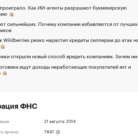
 проиграло. Как ИИ-агенты разрушают букмекерскую
рию
ют сильнейших. Почему компании избавляются от лучших
ников
к Wildberries резко нарастил кредиты селлерам до атак н
ики открыли новый способ вредить компаниям. Зачем им
оговики ищут доходы неработающих покупателей яхт и
р
рация ФНС
ации
21 августа 2014
го органа
7847