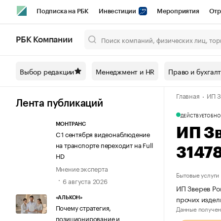
Подписка на РБК
Инвестиции
Мероприятия
Отр
Спорт
Школа управления РБК
РБК Образование
РБ
РБК Компании
Город
Стиль
Крипто
РБК Бизнес-среда
Дискусси
Выбор редакции
Менеджмент и HR
Право и бухгал
Спецпроекты СПб
Конференции СПб
Спецпроекты
Главная
ИП З
Технологии и медиа
Финансы
Рынок наличной валют
Лента публикаций
ДЕЙСТВУЕТ
ОБНО
МОНТРАНС
ИП З
С 1 сентября видеонаблюдение
на транспорте переходит на Full
3147
HD
Мнение эксперта
Бытовые услуги
6 августа 2026
ИП Зверев Ро
прочих издел
«АЛЬКОН»
Почему стратегия,
Данные получен
позиционирование и