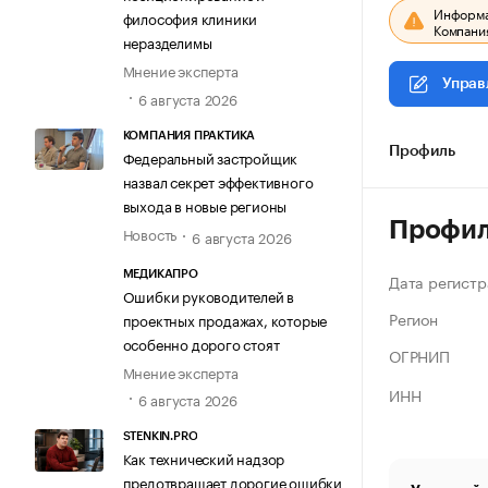
Информац
философия клиники
Компания
неразделимы
Мнение эксперта
Управ
6 августа 2026
КОМПАНИЯ ПРАКТИКА
Профиль
Федеральный застройщик
назвал секрет эффективного
выхода в новые регионы
Профи
Новость
6 августа 2026
МЕДИКАПРО
Дата регистр
Ошибки руководителей в
Регион
проектных продажах, которые
особенно дорого стоят
ОГРНИП
Мнение эксперта
ИНН
6 августа 2026
STENKIN.PRO
Как технический надзор
предотвращает дорогие ошибки