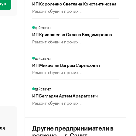
туп
ИП Короленко Светлана Константиновна
Ремонт обуви и прочих...
ДЕЙСТВУЕТ
ИП Кривошеева Оксана Владимировна
Ремонт обуви и прочих...
ДЕЙСТВУЕТ
ИП Микаелян Ваграм Саргисович
Ремонт обуви и прочих...
ДЕЙСТВУЕТ
ИП Бегларян Артем Араратович
Ремонт обуви и прочих...
ля
«От спорта тело стареет иначе». Как живет глава ко
Другие предприниматели в
создавшей GTA