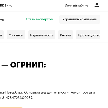
...
БК Вино
Личный кабинет
Стать экспертом
Управлять компанией
кте
азета
жи
Финансы
Недвижимость
Ретейл
Производство
ч — ОГРНИП:
нкт-Петербург. Основной вид деятельности: Ремонт обуви и
П: 314784723300267.