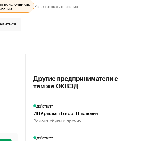
ытых источников.
Редактировать описание
мпании.
елиться
Другие предприниматели с
тем же ОКВЭД
ДЕЙСТВУЕТ
ИП Аршакян Геворг Ншанович
Ремонт обуви и прочих...
ДЕЙСТВУЕТ