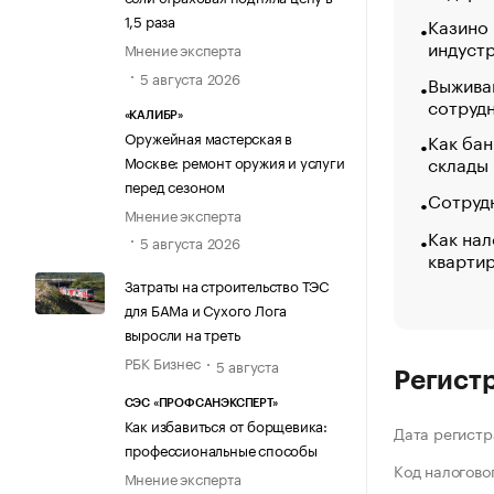
1,5 раза
Казино
индуст
Мнение эксперта
5 августа 2026
Выжива
сотруд
«КАЛИБР»
Оружейная мастерская в
Как бан
склады
Москве: ремонт оружия и услуги
перед сезоном
Сотрудн
Мнение эксперта
Как нал
5 августа 2026
кварти
Затраты на строительство ТЭС
для БАМа и Сухого Лога
выросли на треть
РБК Бизнес
5 августа
Регист
СЭС «ПРОФСАНЭКСПЕРТ»
Как избавиться от борщевика:
Дата регистр
профессиональные способы
Код налогово
Мнение эксперта