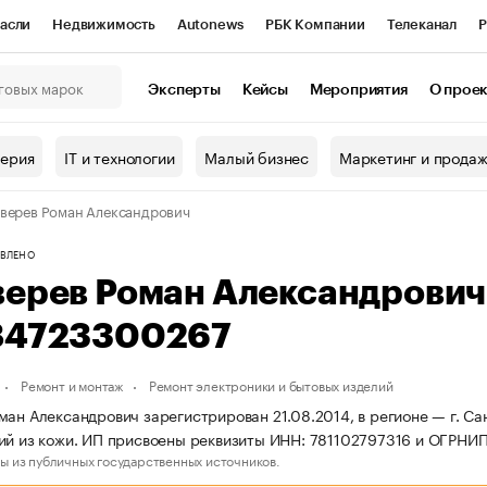
асли
Недвижимость
Autonews
РБК Компании
Телеканал
Р
К Курсы
РБК Life
Тренды
Визионеры
Национальные проекты
Эксперты
Кейсы
Мероприятия
О прое
онный клуб
Исследования
Кредитные рейтинги
Франшизы
Г
терия
IT и технологии
Малый бизнес
Маркетинг и прода
Проверка контрагентов
Политика
Экономика
Бизнес
верев Роман Александрович
ы
ВЛЕНО
верев Роман Александрови
84723300267
Ремонт и монтаж
Ремонт электроники и бытовых изделий
ман Александрович зарегистрирован 21.08.2014, в регионе — г. Са
ий из кожи. ИП присвоены реквизиты ИНН: 781102797316 и ОГРНИ
ы из публичных государственных источников.