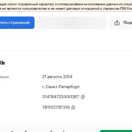
ия носит справочный характер и сгенерирована на основании данных из откр
 не является пользователем и не имеет деловых отношений с сервисом РБК Ко
Под
лять страницей
ль
ации
21 августа 2014
г. Санкт-Петербург
314784723300267
781102797316