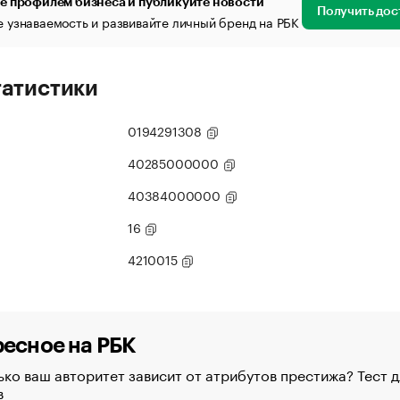
е профилем бизнеса и публикуйте новости
Получить дос
 узнаваемость и развивайте личный бренд на РБК
татистики
0194291308
40285000000
40384000000
16
4210015
есное на РБК
ко ваш авторитет зависит от атрибутов престижа? Тест д
в