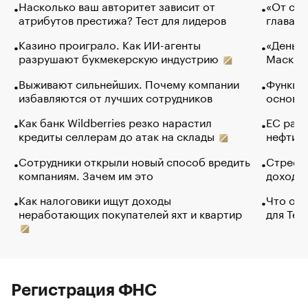
Насколько ваш авторитет зависит от
«От спо
атрибутов престижа? Тест для лидеров
глава к
Казино проиграло. Как ИИ-агенты
«Деньги
разрушают букмекерскую индустрию
Маск в 
Выживают сильнейших. Почему компании
Функции
избавляются от лучших сотрудников
основ э
Как банк Wildberries резко нарастил
ЕС раз
кредиты селлерам до атак на склады
нефти —
Сотрудники открыли новый способ вредить
Стресс 
компаниям. Зачем им это
доходов
Как налоговики ищут доходы
Что обв
неработающих покупателей яхт и квартир
для Tel
Регистрация ФНС