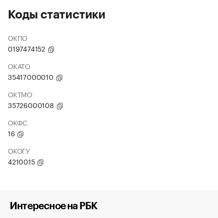
Коды статистики
ОКПО
0197474152
ОКАТО
35417000010
ОКТМО
35726000108
ОКФС
16
ОКОГУ
4210015
Интересное на РБК