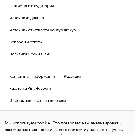
Статистика и аудитория
Источники данных
Источник отчетности Контур.Фокус
Вопросы и ответы
Политика Cookies РБК
Контактная информация
Редакция
Рассылка РБК Новости
Информация об ограничениях
Правовая информация
О соблюдении авторских прав
Мы используем cookie. Это позволяет нам анализировать
© АО «РОСБИЗНЕСКОНСАЛТИНГ»,
1995–2026.
Сообщения
и материалы информационного агентства «РБК»
взаимодействие посетителей с сайтом и делать его лучше.
(зарегистрировано Федеральной службой по надзору в сфере