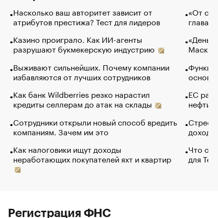
Насколько ваш авторитет зависит от
«От спо
атрибутов престижа? Тест для лидеров
глава к
Казино проиграло. Как ИИ-агенты
«Деньги
разрушают букмекерскую индустрию
Маск в 
Выживают сильнейших. Почему компании
Функции
избавляются от лучших сотрудников
основ э
Как банк Wildberries резко нарастил
ЕС раз
кредиты селлерам до атак на склады
нефти —
Сотрудники открыли новый способ вредить
Стресс 
компаниям. Зачем им это
доходов
Как налоговики ищут доходы
Что обв
неработающих покупателей яхт и квартир
для Tel
Регистрация ФНС