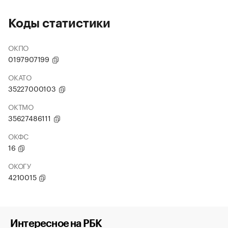
Коды статистики
ОКПО
0197907199
ОКАТО
35227000103
ОКТМО
35627486111
ОКФС
16
ОКОГУ
4210015
Интересное на РБК