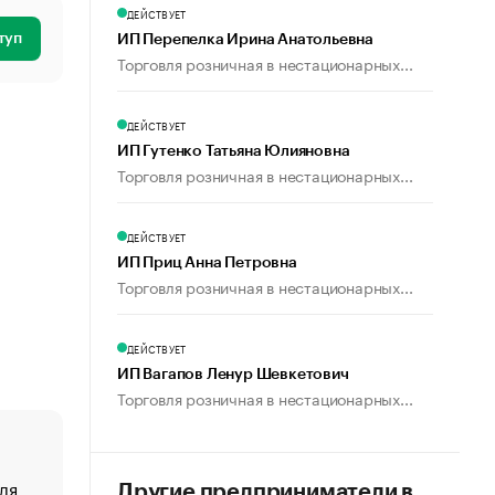
ДЕЙСТВУЕТ
туп
ИП Перепелка Ирина Анатольевна
Торговля розничная в нестационарных...
ДЕЙСТВУЕТ
ИП Гутенко Татьяна Юлияновна
Торговля розничная в нестационарных...
ДЕЙСТВУЕТ
ИП Приц Анна Петровна
Торговля розничная в нестационарных...
ДЕЙСТВУЕТ
ИП Вагапов Ленур Шевкетович
Торговля розничная в нестационарных...
ля
«От спорта тело стареет иначе». Как живет глава ко
Другие предприниматели в