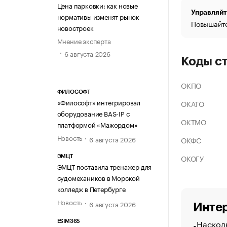
Цена парковки: как новые
Управляйт
нормативы изменят рынок
Повышайте
новостроек
Мнение эксперта
6 августа 2026
Коды с
ОКПО
ФИЛОСОФТ
«Философт» интегрировал
ОКАТО
оборудование BAS-IP с
ОКТМО
платформой «Мажордом»
Новость
6 августа 2026
ОКФС
ОКОГУ
ЭМЦТ
ЭМЦТ поставила тренажер для
судомехаников в Морской
колледж в Петербурге
Новость
6 августа 2026
Интер
Насколь
ESIM365