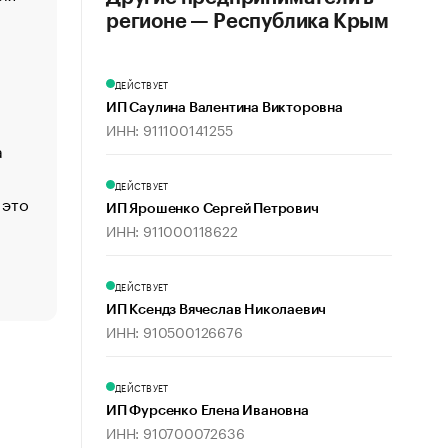
создавшей GTA
регионе — Республика Крым
«Деньги будут не нужны»: что рассказал Маск в инт
Economist
ДЕЙСТВУЕТ
Функции менеджмента: пять ключевых основ эффект
ИП Саулина Валентина Викторовна
управления
ИНН: 911100141255
а
ЕС разрешил конфискацию российской нефти — чем
Москва
ДЕЙСТВУЕТ
 это
Стресс обеспеченных людей: почему рост доходов 
ИП Ярошенко Сергей Петрович
счастья
ИНН: 911000118622
Что обвинения против Павла Дурова значат для Tele
пользователей
ДЕЙСТВУЕТ
ИП Ксендз Вячеслав Николаевич
ИНН: 910500126676
ДЕЙСТВУЕТ
ИП Фурсенко Елена Ивановна
ИНН: 910700072636