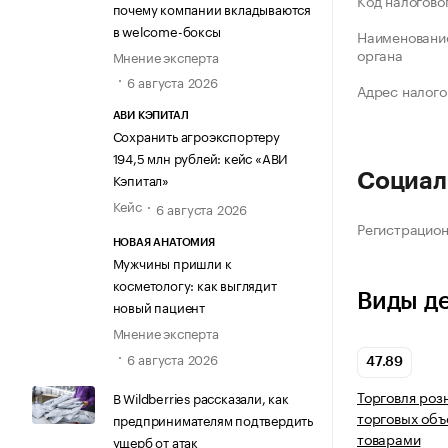
Код налогово
почему компании вкладываются
в welcome-боксы
Наименование
органа
Мнение эксперта
6 августа 2026
Адрес налого
АВИ КЭПИТАЛ
Сохранить агроэкспортеру
194,5 млн рублей: кейс «АВИ
Кэпитал»
Социал
Кейс
6 августа 2026
Регистрацио
НОВАЯ АНАТОМИЯ
Мужчины пришли к
косметологу: как выглядит
Виды д
новый пациент
Мнение эксперта
6 августа 2026
47.89
Торговля роз
В Wildberries рассказали, как
торговых объ
предпринимателям подтвердить
товарами
ущерб от атак