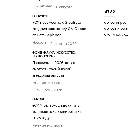
РБК Бизнес
6 августа
47.82
GLOWBYTE
Торговля роз
РСХБ совместно с GlowByte
торговых объ
внедрил платформу CM Ocean
текстилем, о
от Data Sapience
Новость
6 августа 2026
ФОНД «НАУКА. ИСКУССТВО.
ТЕХНОЛОГИИ»
Персеиды — 2026: когда
смотреть самый яркий
звездопад августа
Мнение эксперта
6 августа 2026
EXNODE
еСИМ Беларусь: как купить,
установить и активировать в
2026 году
Мнение эксперта