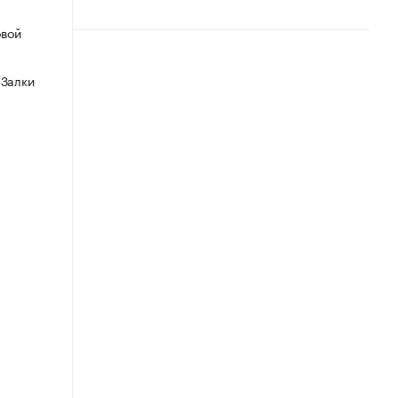
овой
 Залки