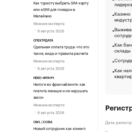
Как туристу выбрать SIM-карту
лидеро
или eSIM для поездки в
Казино
Малайзию
индуст
Мнение эксперта
Выжива
6 августа 2026
сотруд
СПЕКТРДАТА
Как бан
Сдельная оплата труда: что это
склады
такое, виды и правила расчета
Сотрудн
Мнение эксперта
6 августа 2026
Как нал
кварти
НЕКО-ФРАНЧ
Налоги во франчайзинге: как
платить меньше и не нарушать
закон
Мнение эксперта
Регист
6 августа 2026
Дата регистр
OWL | СОВА
Новый сотрудник как клиент: