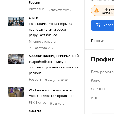
России
Интервью
Информац
6 августа 2026
Компания
АПКБК
Цена молчания: как скрытая
Управ
корпоративная агрессия
разрушает бизнес
Мнение эксперта
Профиль
6 августа 2026
АССОЦИАЦИЯ ПРЕДПРИНИМАТЕЛЕЙ
Профи
«Стройдебаты» в Калуге
собрали строителей калужского
Дата регистр
региона
Новость
Регион
6 августа 2026
ОГРНИП
Wildberries объявил о новых
мерах поддержки продавцов
ИНН
РБК Бизнес
6 августа
SMARENT