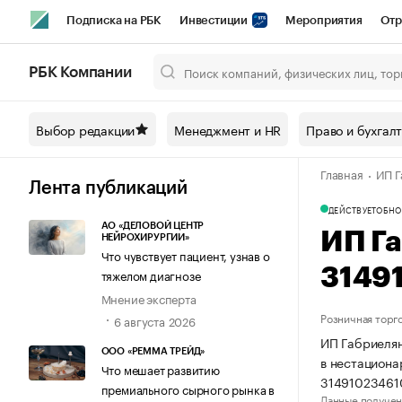
Подписка на РБК
Инвестиции
Мероприятия
Отр
Спорт
Школа управления РБК
РБК Образование
РБ
РБК Компании
Город
Стиль
Крипто
РБК Бизнес-среда
Дискусси
Выбор редакции
Менеджмент и HR
Право и бухгал
Спецпроекты СПб
Конференции СПб
Спецпроекты
Главная
ИП Г
Технологии и медиа
Финансы
Рынок наличной валют
Лента публикаций
ДЕЙСТВУЕТ
ОБНО
АО «ДЕЛОВОЙ ЦЕНТР
ИП Г
НЕЙРОХИРУРГИИ»
Что чувствует пациент, узнав о
3149
тяжелом диагнозе
Мнение эксперта
Розничная торг
6 августа 2026
ИП Габриелян
ООО «РЕММА ТРЕЙД»
в нестациона
Что мешает развитию
31491023461
премиального сырного рынка в
Данные получен