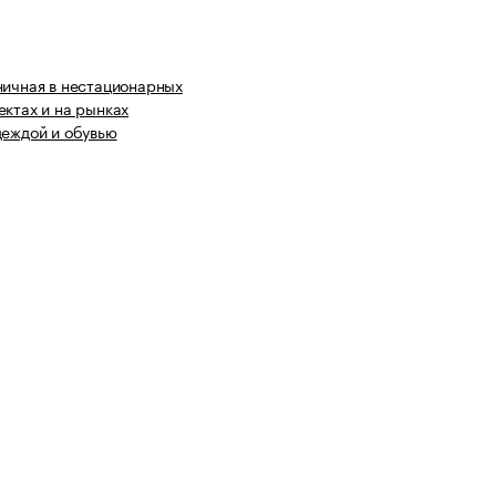
ничная в нестационарных
ектах и на рынках
деждой и обувью