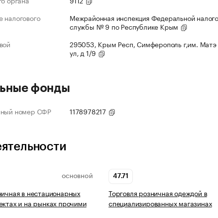
го органа
9112
 налогового
Межрайонная инспекция Федеральной налог
службы № 9 по Республике Крым
вой
295053, Крым Респ, Симферополь г,им. Матэ
ул, д 1/9
ьные фонды
нный номер СФР
1178978217
еятельности
47.71
ОСНОВНОЙ
ничная в нестационарных
Торговля розничная одеждой в
ектах и на рынках прочими
специализированных магазинах