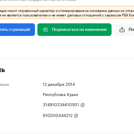
ия носит справочный характер и сгенерирована на основании данных из откр
 не является пользователем и не имеет деловых отношений с сервисом РБК Ко
Подписаться на изменения
По
лять страницей
ль
ации
12 декабря 2014
Республика Крым
314910234610931
910200444212