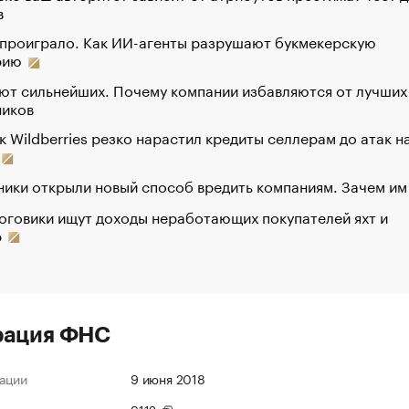
в
 проиграло. Как ИИ-агенты разрушают букмекерскую
рию
ют сильнейших. Почему компании избавляются от лучших
ников
к Wildberries резко нарастил кредиты селлерам до атак н
ики открыли новый способ вредить компаниям. Зачем им
оговики ищут доходы неработающих покупателей яхт и
р
рация ФНС
ации
9 июня 2018