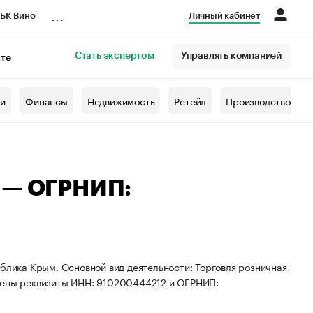
...
БК Вино
Личный кабинет
Стать экспертом
Управлять компанией
кте
азета
жи
Финансы
Недвижимость
Ретейл
Производство
ч — ОГРНИП:
ублика Крым. Основной вид деятельности: Торговля розничная
воены реквизиты ИНН: 910200444212 и ОГРНИП: