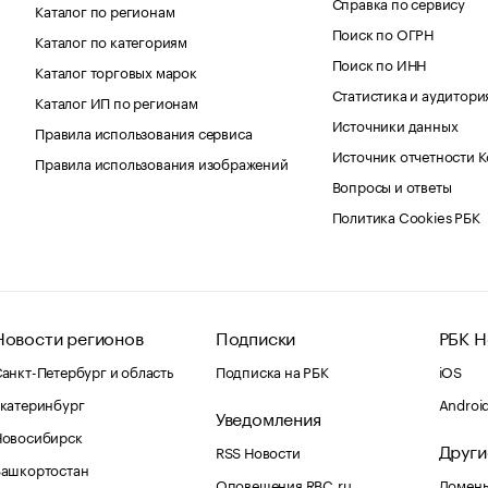
Справка по сервису
Каталог по регионам
Поиск по ОГРН
Каталог по категориям
Поиск по ИНН
Каталог торговых марок
Статистика и аудитори
Каталог ИП по регионам
Источники данных
Правила использования сервиса
Источник отчетности 
Правила использования изображений
Вопросы и ответы
Политика Cookies РБК
Новости регионов
Подписки
РБК Н
анкт-Петербург и область
Подписка на РБК
iOS
катеринбург
Androi
Уведомления
Новосибирск
Други
RSS Новости
Башкортостан
Оповещения RBC.ru
Домены