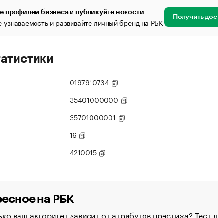
е профилем бизнеса и публикуйте новости
Получить дос
 узнаваемость и развивайте личный бренд на РБК
татистики
0197910734
35401000000
35701000001
16
4210015
есное на РБК
ко ваш авторитет зависит от атрибутов престижа? Тест д