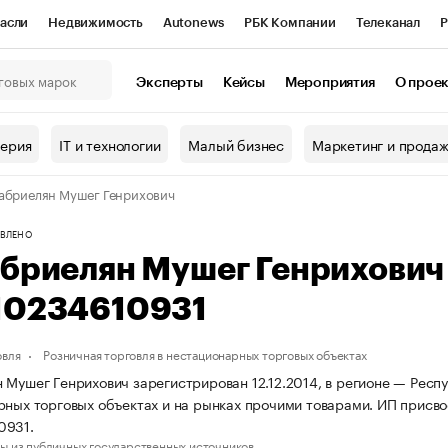
асли
Недвижимость
Autonews
РБК Компании
Телеканал
Р
К Курсы
РБК Life
Тренды
Визионеры
Национальные проекты
Эксперты
Кейсы
Мероприятия
О прое
онный клуб
Исследования
Кредитные рейтинги
Франшизы
Г
терия
IT и технологии
Малый бизнес
Маркетинг и прода
Проверка контрагентов
Политика
Экономика
Бизнес
абриелян Мушег Генрихович
ы
ВЛЕНО
абриелян Мушег Генрихови
10234610931
овля
Розничная торговля в нестационарных торговых объектах
 Мушег Генрихович зарегистрирован 12.12.2014, в регионе — Респ
рных торговых объектах и на рынках прочими товарами. ИП прис
0931.
ы из публичных государственных источников.