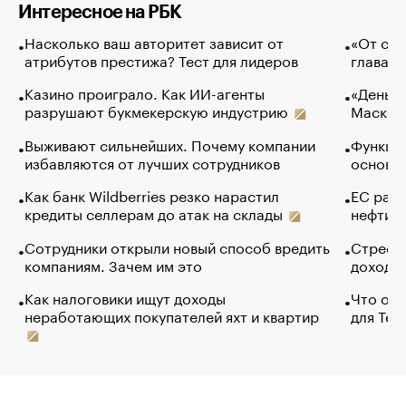
Интересное на РБК
Насколько ваш авторитет зависит от
«От спо
атрибутов престижа? Тест для лидеров
глава к
Казино проиграло. Как ИИ-агенты
«Деньги
разрушают букмекерскую индустрию
Маск в 
Выживают сильнейших. Почему компании
Функции
избавляются от лучших сотрудников
основ э
Как банк Wildberries резко нарастил
ЕС раз
кредиты селлерам до атак на склады
нефти —
Сотрудники открыли новый способ вредить
Стресс 
компаниям. Зачем им это
доходов
Как налоговики ищут доходы
Что обв
неработающих покупателей яхт и квартир
для Tel