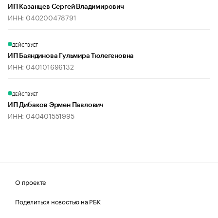
ИП Казанцев Сергей Владимирович
ИНН: 040200478791
ДЕЙСТВУЕТ
ИП Баяндинова Гульмира Тюлегеновна
ИНН: 040101696132
ДЕЙСТВУЕТ
ИП Дибаков Эрмен Павлович
ИНН: 040401551995
О проекте
Поделиться новостью на РБК