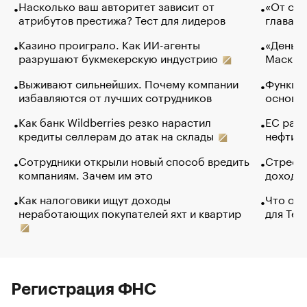
Насколько ваш авторитет зависит от
«От спо
атрибутов престижа? Тест для лидеров
глава к
Казино проиграло. Как ИИ-агенты
«Деньги
разрушают букмекерскую индустрию
Маск в 
Выживают сильнейших. Почему компании
Функции
избавляются от лучших сотрудников
основ э
Как банк Wildberries резко нарастил
ЕС раз
кредиты селлерам до атак на склады
нефти —
Сотрудники открыли новый способ вредить
Стресс 
компаниям. Зачем им это
доходов
Как налоговики ищут доходы
Что обв
неработающих покупателей яхт и квартир
для Tel
Регистрация ФНС