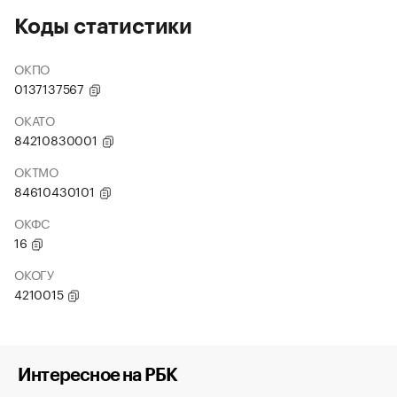
Коды статистики
ОКПО
0137137567
ОКАТО
84210830001
ОКТМО
84610430101
ОКФС
16
ОКОГУ
4210015
Интересное на РБК